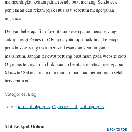
mempertingkat kemungkinan Anda buat menang. Selalu cek
penjelasan dan rekam jejak situs saat sebelum mengerjakan
registrasi.
Dengan beberapa fitur favorit dan kesempatan menang yang
cukup tinggi, Gates of Olympus yaitu opsi baik buat beberapa
pemain slots yang mau merasai kesan dan keuntungan
maksimum. Jangan terlewat peluang buat main pada website slots
Olympus teranyar dan buktikanlah begitu simpelnya menggapai
Maxwin! Selamat main dan mudah-mudahan peruntungan selalu
bersama Anda.
Categories:
Blog
Tags:
gates of olympus
,
Olympus slot
,
slot olympus
Slot Jackpot Online
Back to top