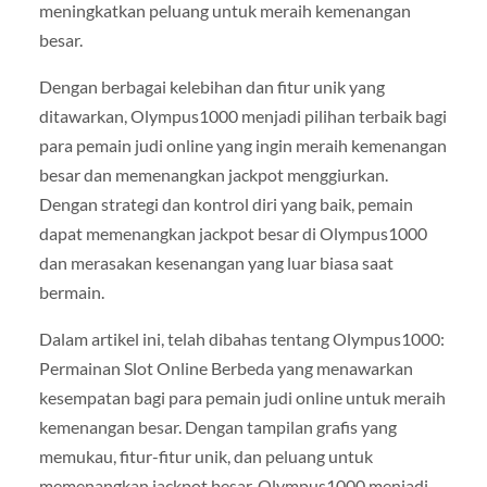
meningkatkan peluang untuk meraih kemenangan
besar.
Dengan berbagai kelebihan dan fitur unik yang
ditawarkan, Olympus1000 menjadi pilihan terbaik bagi
para pemain judi online yang ingin meraih kemenangan
besar dan memenangkan jackpot menggiurkan.
Dengan strategi dan kontrol diri yang baik, pemain
dapat memenangkan jackpot besar di Olympus1000
dan merasakan kesenangan yang luar biasa saat
bermain.
Dalam artikel ini, telah dibahas tentang Olympus1000:
Permainan Slot Online Berbeda yang menawarkan
kesempatan bagi para pemain judi online untuk meraih
kemenangan besar. Dengan tampilan grafis yang
memukau, fitur-fitur unik, dan peluang untuk
memenangkan jackpot besar, Olympus1000 menjadi