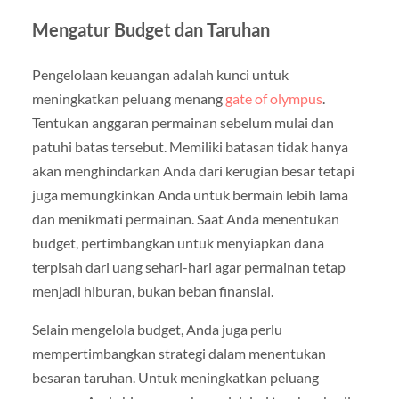
Mengatur Budget dan Taruhan
Pengelolaan keuangan adalah kunci untuk
meningkatkan peluang menang
gate of olympus
.
Tentukan anggaran permainan sebelum mulai dan
patuhi batas tersebut. Memiliki batasan tidak hanya
akan menghindarkan Anda dari kerugian besar tetapi
juga memungkinkan Anda untuk bermain lebih lama
dan menikmati permainan. Saat Anda menentukan
budget, pertimbangkan untuk menyiapkan dana
terpisah dari uang sehari-hari agar permainan tetap
menjadi hiburan, bukan beban finansial.
Selain mengelola budget, Anda juga perlu
mempertimbangkan strategi dalam menentukan
besaran taruhan. Untuk meningkatkan peluang