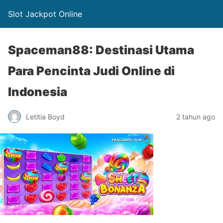
Slot Jackpot Online
Spaceman88: Destinasi Utama
Para Pencinta Judi Online di
Indonesia
Letitia Boyd
2 tahun ago