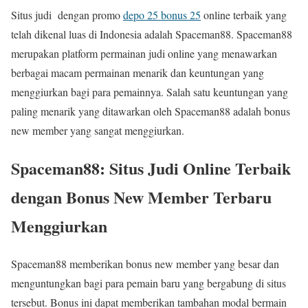
Situs judi dengan promo
depo 25 bonus 25
online terbaik yang
telah dikenal luas di Indonesia adalah Spaceman88. Spaceman88
merupakan platform permainan judi online yang menawarkan
berbagai macam permainan menarik dan keuntungan yang
menggiurkan bagi para pemainnya. Salah satu keuntungan yang
paling menarik yang ditawarkan oleh Spaceman88 adalah bonus
new member yang sangat menggiurkan.
Spaceman88: Situs Judi Online Terbaik
dengan Bonus New Member Terbaru
Menggiurkan
Spaceman88 memberikan bonus new member yang besar dan
menguntungkan bagi para pemain baru yang bergabung di situs
tersebut. Bonus ini dapat memberikan tambahan modal bermain