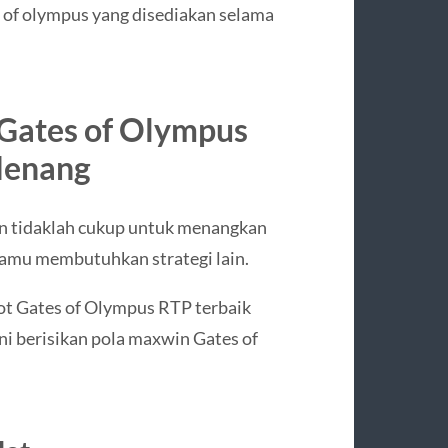
 of olympus yang disediakan selama
 Gates of Olympus
enang
in tidaklah cukup untuk menangkan
kamu membutuhkan strategi lain.
lot Gates of Olympus RTP terbaik
ini berisikan pola maxwin Gates of