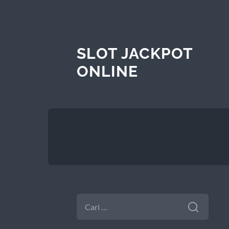
SLOT JACKPOT
ONLINE
CARI
UNTUK: