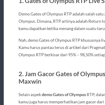
1. Gates of Olympus RTP Live S
Demo Gates of Olympus RTP adalah salah satu a
Olympus. Dimana, RTP artinya adalah Return to
kamu dapatkan ketika menang dalam suatu taruh
Nah, demo Gates of Olympus RTP khususnya live
Kamu harus pantau terus di artikel dari Pragmati
Olympus RTP berkisar dari 95% – 98,50% setiap
2. Jam Gacor Gates of Olympu
Maxwin
Selain aspek
demo Gates of Olympus
RTP, dalam
kamu juga harus memperhatikan jam gacor dari g