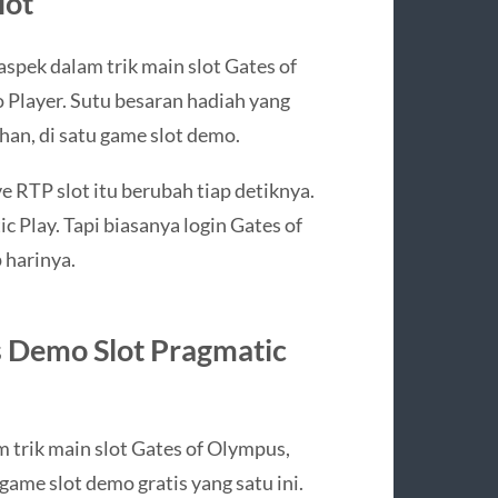
lot
spek dalam trik main slot Gates of
 Player. Sutu besaran hadiah yang
an, di satu game slot demo.
 RTP slot itu berubah tiap detiknya.
c Play. Tapi biasanya login Gates of
 harinya.
s Demo Slot Pragmatic
 trik main slot Gates of Olympus,
ame slot demo gratis yang satu ini.