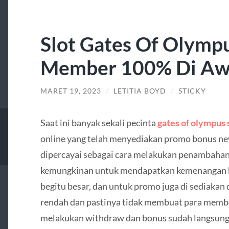
Slot Gates Of Olymp
Member 100% Di Aw
MARET 19, 2023
/
LETITIA BOYD
/
STICKY
Saat ini banyak sekali pecinta
gates of olympus 
online yang telah menyediakan promo bonus ne
dipercayai sebagai cara melakukan penambahan 
kemungkinan untuk mendapatkan kemenangan b
begitu besar, dan untuk promo juga di sediakan
rendah dan pastinya tidak membuat para member
melakukan withdraw dan bonus sudah langsung d