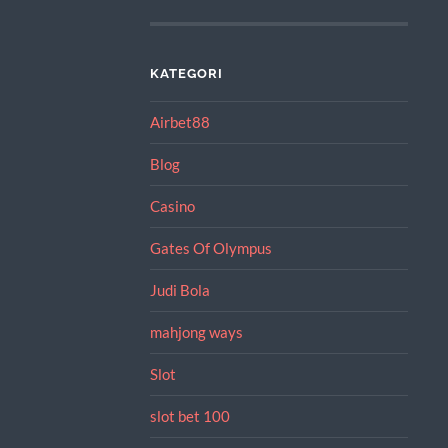
KATEGORI
Airbet88
Blog
Casino
Gates Of Olympus
Judi Bola
mahjong ways
Slot
slot bet 100