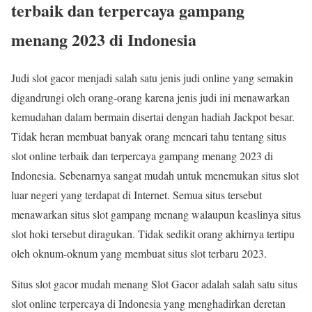
terbaik dan terpercaya gampang
menang 2023 di Indonesia
Judi slot gacor menjadi salah satu jenis judi online yang semakin
digandrungi oleh orang-orang karena jenis judi ini menawarkan
kemudahan dalam bermain disertai dengan hadiah Jackpot besar.
Tidak heran membuat banyak orang mencari tahu tentang situs
slot online terbaik dan terpercaya gampang menang 2023 di
Indonesia. Sebenarnya sangat mudah untuk menemukan situs slot
luar negeri yang terdapat di Internet. Semua situs tersebut
menawarkan situs slot gampang menang walaupun keaslinya situs
slot hoki tersebut diragukan. Tidak sedikit orang akhirnya tertipu
oleh oknum-oknum yang membuat situs slot terbaru 2023.
Situs slot gacor mudah menang Slot Gacor adalah salah satu situs
slot online terpercaya di Indonesia yang menghadirkan deretan