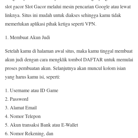
slot gacor Slot Gacor melalui mesin pencarian Google atau lewat
linknya. Situs ini mudah untuk diakses sehingga kamu tidak
memerlukan aplikasi pihak ketiga seperti VPN.
Membuat Akun Judi
Setelah kamu di halaman awal situs, maka kamu tinggal membuat
akun judi dengan cara mengklik tombol DAFTAR untuk memulai
proses pembuatan akun. Selanjutnya akan muncul kolom isian
yang harus kamu isi, seperti:
Username atau ID Game
Password
Alamat Email
Nomor Telepon
Akun transaksi Bank atau E-Wallet
Nomor Rekening, dan