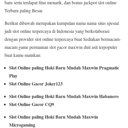
baru serta terdapat fitur menarik, dan bonus jackpot slot online
Terbaru paling Besar.
Berikut dibawah merupakan kumpulan nama nama situs spesial
judi slot online terpercaya di Indonesia yang berkolaborasi
dengan provider slot online terpercaya buat Sediakan bermacam-
macam game permainan slot gacor maxwin duit asli terpopuler
buat kamu mainkan:
Slot Online paling Hoki Baru Mudah Maxwin Pragmatic
Play
Slot Online Gacor Joker123
Slot Online paling Hoki Baru Mudah Maxwin Habanero
Slot Online Gacor CQ9
Slot Online paling Hoki Baru Mudah Maxwin
Microgaming