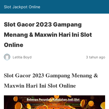
Slot Jackpot Online
Slot Gacor 2023 Gampang
Menang & Maxwin Hari Ini Slot
Online
Letitia Boyd
3 tahun ago
Slot Gacor 2023 Gampang Menang &
Maxwin Hari Ini Slot Online