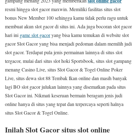
slot online gacor
gampang menang 2023 yang memberikan
resmi hingga slot gacor maxwin. Memiliki fasilitas situs slot
bonus New Member 100 sehingga kamu tidak perlu ragu untuk
membuat akun slot gacor di situs ini. Ada juga bocoran slot gacor
hari ini
game slot gacor
yang bisa kamu temukan di website slot
gacor Slot Gacor yang bisa menjadi pedoman dalam memilih judi
slot gacor. Terdapat pula jenis permainan lainnya di situs slot
tergacor, mulai dari situs slot hoki Sportsbook, situs slot gampang
menang Casino Live, situs Slot Gacor & Togel Online Poker
Live, situs dewa slot 88 Tembak Ikan online dan masih banyak
lagi BO slot gacor julukan lainnya yang disematkan pada situs
Slot Gacor ini. Nikmati keseruan bermain beragam jenis judi
online hanya di situs yang tepat dan terpercaya seperti halnya
situs Slot Gacor & Togel Online.
Inilah Slot Gacor situs slot online