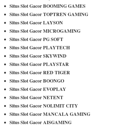
Situs Slot Gacor BOOMING GAMES
Situs Slot Gacor TOPTREN GAMING
Situs Slot Gacor LAYSON
Situs Slot Gacor MICROGAMING
Situs Slot Gacor PG SOFT
Situs Slot Gacor PLAYTECH
Situs Slot Gacor SKYWIND
Situs Slot Gacor PLAYSTAR
Situs Slot Gacor RED TIGER
Situs Slot Gacor BOONGO
Situs Slot Gacor EVOPLAY
Situs Slot Gacor NETENT
Situs Slot Gacor NOLIMIT CITY
Situs Slot Gacor MANCALA GAMING
Situs Slot Gacor AISGAMING