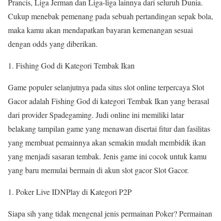
Prancis, Liga Jerman dan Liga-liga lainnya dari seluruh Dunia.
Cukup menebak pemenang pada sebuah pertandingan sepak bola,
maka kamu akan mendapatkan bayaran kemenangan sesuai
dengan odds yang diberikan.
Fishing God di Kategori Tembak Ikan
Game populer selanjutnya pada situs slot online terpercaya Slot
Gacor adalah Fishing God di kategori Tembak Ikan yang berasal
dari provider Spadegaming. Judi online ini memiliki latar
belakang tampilan game yang menawan disertai fitur dan fasilitas
yang membuat pemainnya akan semakin mudah membidik ikan
yang menjadi sasaran tembak. Jenis game ini cocok untuk kamu
yang baru memulai bermain di akun slot gacor Slot Gacor.
Poker Live IDNPlay di Kategori P2P
Siapa sih yang tidak mengenal jenis permainan Poker? Permainan