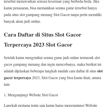
tersebut menawarkan sensasi keseruan yang berbeda-beda. Jika
kamu penasaran, bisa memainkan semua game tersebut hanya
pada situs slot gampang menang Slot Gacor tanpa perlu memiliki
banyak akun judi online.
Cara Daftar di Situs Slot Gacor
Terpercaya 2023 Slot Gacor
Setelah kamu mengetahui semua game judi online termasuk slot
gacor gampang menang dan ingin mencobanya, maka berikut ini
slot
adalah dijelaskan beberapa langkah mudah cara daftar di situs
gacor terpercaya
2023, Slot Gacor yang bisa kamu ikuti, antara
lain:
Mengunjungi Website Slot Gacor
Langkah pertama tentu saja kamu harus mengunjungi Website