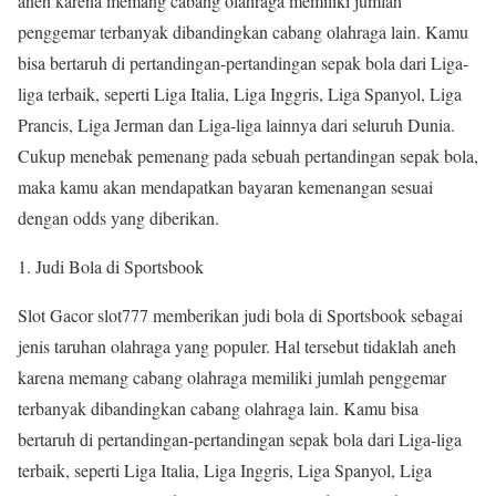
aneh karena memang cabang olahraga memiliki jumlah
penggemar terbanyak dibandingkan cabang olahraga lain. Kamu
bisa bertaruh di pertandingan-pertandingan sepak bola dari Liga-
liga terbaik, seperti Liga Italia, Liga Inggris, Liga Spanyol, Liga
Prancis, Liga Jerman dan Liga-liga lainnya dari seluruh Dunia.
Cukup menebak pemenang pada sebuah pertandingan sepak bola,
maka kamu akan mendapatkan bayaran kemenangan sesuai
dengan odds yang diberikan.
Judi Bola di Sportsbook
Slot Gacor slot777 memberikan judi bola di Sportsbook sebagai
jenis taruhan olahraga yang populer. Hal tersebut tidaklah aneh
karena memang cabang olahraga memiliki jumlah penggemar
terbanyak dibandingkan cabang olahraga lain. Kamu bisa
bertaruh di pertandingan-pertandingan sepak bola dari Liga-liga
terbaik, seperti Liga Italia, Liga Inggris, Liga Spanyol, Liga