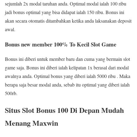
sejumlah 2x modal taruhan anda. Optimal modal ialah 100 ribu
jadi bonus optimal yang bisa didapat ialah 150 ribu. Bonus ini
akan secara otomatis ditambahkan ketika anda laksanakan deposit
awal.
Bonus new member 100% To Kecil Slot Game
Bonus ini diberi untuk member baru dan cuma yang bermain slot
game saja. Bonus ini diberi ialah kelipatan 1x berasal dari modal
awalnya anda. Optimal bonus yang diberi ialah 5000 ribu . Maka
berapa saja besar modal anda, sebab itu optimal yang diberi ialah
500rb.
Situs Slot Bonus 100 Di Depan Mudah
Menang Maxwin