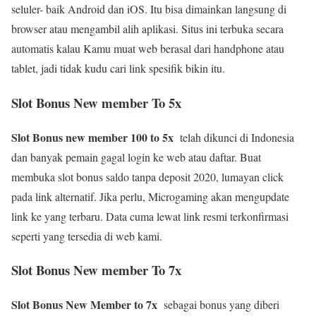
seluler- baik Android dan iOS. Itu bisa dimainkan langsung di
browser atau mengambil alih aplikasi. Situs ini terbuka secara
automatis kalau Kamu muat web berasal dari handphone atau
tablet, jadi tidak kudu cari link spesifik bikin itu.
Slot Bonus New member To 5x
Slot Bonus new member 100 to 5x
telah dikunci di Indonesia
dan banyak pemain gagal login ke web atau daftar. Buat
membuka slot bonus saldo tanpa deposit 2020, lumayan click
pada link alternatif. Jika perlu, Microgaming akan mengupdate
link ke yang terbaru. Data cuma lewat link resmi terkonfirmasi
seperti yang tersedia di web kami.
Slot Bonus New member To 7x
Slot Bonus New Member to 7x
sebagai bonus yang diberi