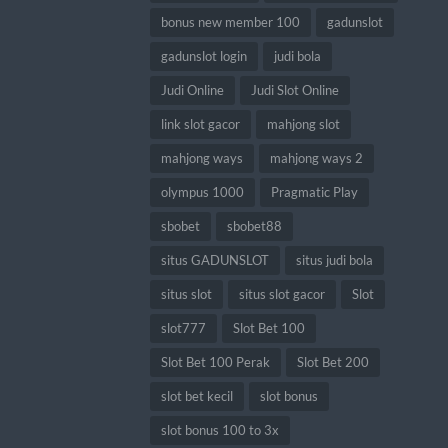
bonus new member 100
gadunslot
gadunslot login
judi bola
Judi Online
Judi Slot Online
link slot gacor
mahjong slot
mahjong ways
mahjong ways 2
olympus 1000
Pragmatic Play
sbobet
sbobet88
situs GADUNSLOT
situs judi bola
situs slot
situs slot gacor
Slot
slot777
Slot Bet 100
Slot Bet 100 Perak
Slot Bet 200
slot bet kecil
slot bonus
slot bonus 100 to 3x