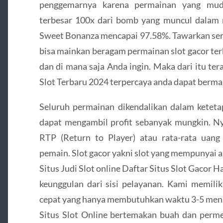
penggemarnya karena permainan yang mud
terbesar 100x dari bomb yang muncul dalam m
Sweet Bonanza mencapai 97.58%. Tawarkan serv
bisa mainkan beragam permainan slot gacor terb
dan di mana saja Anda ingin. Maka dari itu ter
Slot Terbaru 2024 terpercaya anda dapat berma
Seluruh permainan dikendalikan dalam keteta
dapat mengambil profit sebanyak mungkin. Nya
RTP (Return to Player) atau rata-rata uan
pemain. Slot gacor yakni slot yang mempunyai 
Situs Judi Slot online Daftar Situs Slot Gacor
keunggulan dari sisi pelayanan. Kami memili
cepat yang hanya membutuhkan waktu 3-5 meni
Situs Slot Online bertemakan buah dan permen