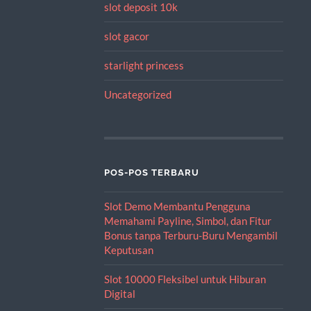
slot deposit 10k
slot gacor
starlight princess
Uncategorized
POS-POS TERBARU
Slot Demo Membantu Pengguna
Memahami Payline, Simbol, dan Fitur
Bonus tanpa Terburu-Buru Mengambil
Keputusan
Slot 10000 Fleksibel untuk Hiburan
Digital