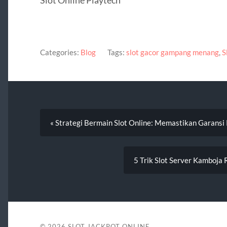
Categories:
Blog
Tags:
slot gacor gampang menang
,
S
« Strategi Bermain Slot Online: Memastikan Garansi
5 Trik Slot Server Kamboja
© 2026
SLOT JACKPOT ONLINE