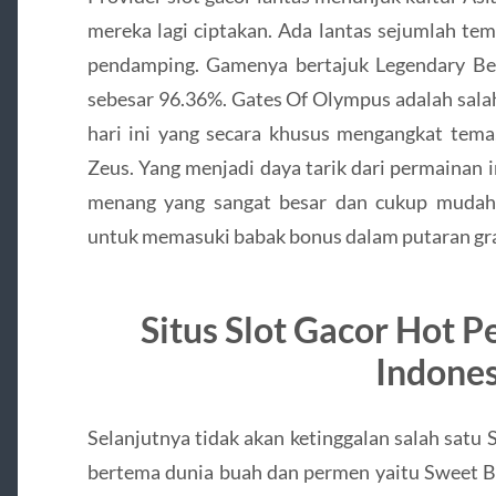
mereka lagi ciptakan. Ada lantas sejumlah tem
pendamping. Gamenya bertajuk Legendary Bea
sebesar 96.36%. Gates Of Olympus adalah salah
hari ini yang secara khusus mengangkat tema,
Zeus. Yang menjadi daya tarik dari permainan i
menang yang sangat besar dan cukup mudah
untuk memasuki babak bonus dalam putaran grat
Situs Slot Gacor Hot P
Indones
Selanjutnya tidak akan ketinggalan salah satu 
bertema dunia buah dan permen yaitu Sweet B