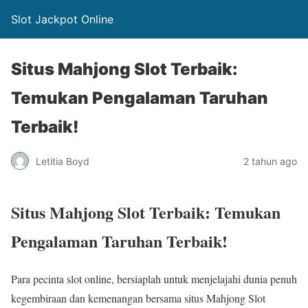
Slot Jackpot Online
Situs Mahjong Slot Terbaik:
Temukan Pengalaman Taruhan
Terbaik!
Letitia Boyd
2 tahun ago
Situs Mahjong Slot Terbaik: Temukan
Pengalaman Taruhan Terbaik!
Para pecinta slot online, bersiaplah untuk menjelajahi dunia penuh
kegembiraan dan kemenangan bersama situs Mahjong Slot