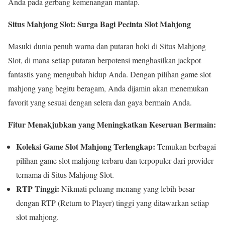
Anda pada gerbang kemenangan mantap.
Situs Mahjong Slot: Surga Bagi Pecinta Slot Mahjong
Masuki dunia penuh warna dan putaran hoki di Situs Mahjong
Slot, di mana setiap putaran berpotensi menghasilkan jackpot
fantastis yang mengubah hidup Anda. Dengan pilihan game slot
mahjong yang begitu beragam, Anda dijamin akan menemukan
favorit yang sesuai dengan selera dan gaya bermain Anda.
Fitur Menakjubkan yang Meningkatkan Keseruan Bermain:
Koleksi Game Slot Mahjong Terlengkap:
Temukan berbagai
pilihan game slot mahjong terbaru dan terpopuler dari provider
ternama di Situs Mahjong Slot.
RTP Tinggi:
Nikmati peluang menang yang lebih besar
dengan RTP (Return to Player) tinggi yang ditawarkan setiap
slot mahjong.