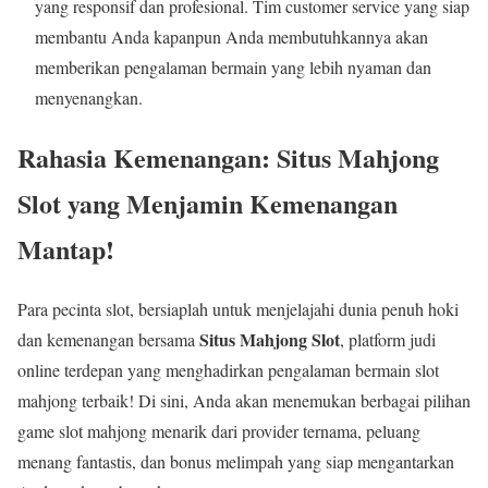
yang responsif dan profesional. Tim customer service yang siap
membantu Anda kapanpun Anda membutuhkannya akan
memberikan pengalaman bermain yang lebih nyaman dan
menyenangkan.
Rahasia Kemenangan: Situs Mahjong
Slot yang Menjamin Kemenangan
Mantap!
Para pecinta slot, bersiaplah untuk menjelajahi dunia penuh hoki
Situs Mahjong Slot
dan kemenangan bersama
, platform judi
online terdepan yang menghadirkan pengalaman bermain slot
mahjong terbaik! Di sini, Anda akan menemukan berbagai pilihan
game slot mahjong menarik dari provider ternama, peluang
menang fantastis, dan bonus melimpah yang siap mengantarkan