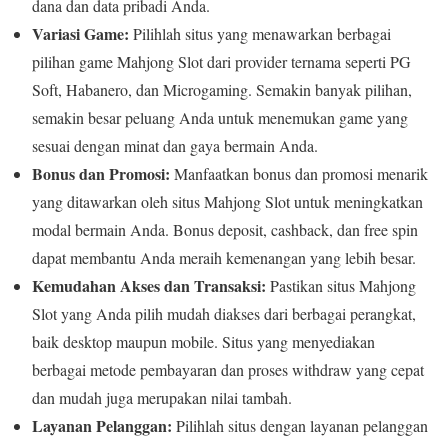
dana dan data pribadi Anda.
Variasi Game:
Pilihlah situs yang menawarkan berbagai
pilihan game Mahjong Slot dari provider ternama seperti PG
Soft, Habanero, dan Microgaming. Semakin banyak pilihan,
semakin besar peluang Anda untuk menemukan game yang
sesuai dengan minat dan gaya bermain Anda.
Bonus dan Promosi:
Manfaatkan bonus dan promosi menarik
yang ditawarkan oleh situs Mahjong Slot untuk meningkatkan
modal bermain Anda. Bonus deposit, cashback, dan free spin
dapat membantu Anda meraih kemenangan yang lebih besar.
Kemudahan Akses dan Transaksi:
Pastikan situs Mahjong
Slot yang Anda pilih mudah diakses dari berbagai perangkat,
baik desktop maupun mobile. Situs yang menyediakan
berbagai metode pembayaran dan proses withdraw yang cepat
dan mudah juga merupakan nilai tambah.
Layanan Pelanggan:
Pilihlah situs dengan layanan pelanggan