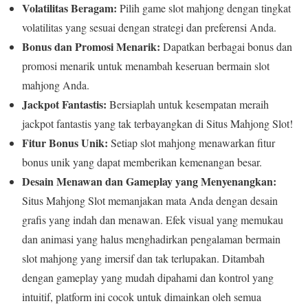
Volatilitas Beragam:
Pilih game slot mahjong dengan tingkat
volatilitas yang sesuai dengan strategi dan preferensi Anda.
Bonus dan Promosi Menarik:
Dapatkan berbagai bonus dan
promosi menarik untuk menambah keseruan bermain slot
mahjong Anda.
Jackpot Fantastis:
Bersiaplah untuk kesempatan meraih
jackpot fantastis yang tak terbayangkan di Situs Mahjong Slot!
Fitur Bonus Unik:
Setiap slot mahjong menawarkan fitur
bonus unik yang dapat memberikan kemenangan besar.
Desain Menawan dan Gameplay yang Menyenangkan:
Situs Mahjong Slot memanjakan mata Anda dengan desain
grafis yang indah dan menawan. Efek visual yang memukau
dan animasi yang halus menghadirkan pengalaman bermain
slot mahjong yang imersif dan tak terlupakan. Ditambah
dengan gameplay yang mudah dipahami dan kontrol yang
intuitif, platform ini cocok untuk dimainkan oleh semua