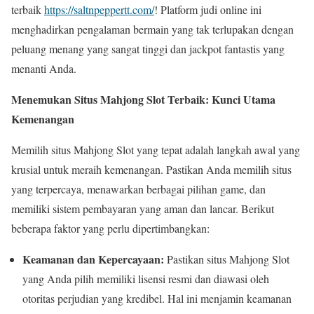
terbaik
https://saltnpeppertt.com/
! Platform judi online ini
menghadirkan pengalaman bermain yang tak terlupakan dengan
peluang menang yang sangat tinggi dan jackpot fantastis yang
menanti Anda.
Menemukan Situs Mahjong Slot Terbaik: Kunci Utama
Kemenangan
Memilih situs Mahjong Slot yang tepat adalah langkah awal yang
krusial untuk meraih kemenangan. Pastikan Anda memilih situs
yang terpercaya, menawarkan berbagai pilihan game, dan
memiliki sistem pembayaran yang aman dan lancar. Berikut
beberapa faktor yang perlu dipertimbangkan:
Keamanan dan Kepercayaan:
Pastikan situs Mahjong Slot
yang Anda pilih memiliki lisensi resmi dan diawasi oleh
otoritas perjudian yang kredibel. Hal ini menjamin keamanan