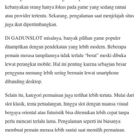
kebanyakan orang hanya fokus pada game yang sedang ramai
atau provider tertentu. Sekarang, pengalaman saat menjelajah situs
juga ikut dipertimbangkan.
Di GADUNSLOT misalnya, banyak pilihan game populer
ditampilkan dengan pendekatan yang lebih modern. Beberapa
pemain merasa tampilannya tidak terlalu “berat” meski dibuka
lewat perangkat mobile. Hal ini penting karena sebagian besar
pengguna memang lebih sering bermain lewat smartphone
dibanding desktop.
Selain itu, kategori permainan juga terlihat lebih tertata. Mulai dari
slot klasik, tema petualangan, hingga slot dengan nuansa visual
bergaya oriental atau futuristik bisa ditemukan lebih cepat tanpa
perlu mencari terlalu lama. Pengalaman seperti ini biasanya
membuat pemain merasa lebih santai saat memilih permainan.