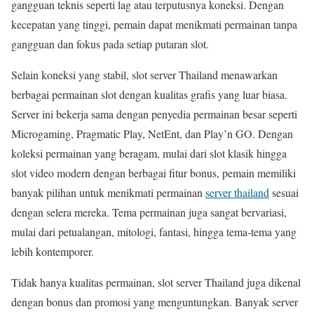
gangguan teknis seperti lag atau terputusnya koneksi. Dengan
kecepatan yang tinggi, pemain dapat menikmati permainan tanpa
gangguan dan fokus pada setiap putaran slot.
Selain koneksi yang stabil, slot server Thailand menawarkan
berbagai permainan slot dengan kualitas grafis yang luar biasa.
Server ini bekerja sama dengan penyedia permainan besar seperti
Microgaming, Pragmatic Play, NetEnt, dan Play’n GO. Dengan
koleksi permainan yang beragam, mulai dari slot klasik hingga
slot video modern dengan berbagai fitur bonus, pemain memiliki
banyak pilihan untuk menikmati permainan
server thailand
sesuai
dengan selera mereka. Tema permainan juga sangat bervariasi,
mulai dari petualangan, mitologi, fantasi, hingga tema-tema yang
lebih kontemporer.
Tidak hanya kualitas permainan, slot server Thailand juga dikenal
dengan bonus dan promosi yang menguntungkan. Banyak server