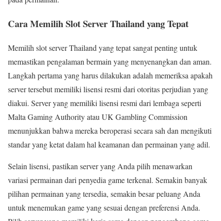
Cara Memilih Slot Server Thailand yang Tepat
Memilih slot server Thailand yang tepat sangat penting untuk
memastikan pengalaman bermain yang menyenangkan dan aman.
Langkah pertama yang harus dilakukan adalah memeriksa apakah
server tersebut memiliki lisensi resmi dari otoritas perjudian yang
diakui. Server yang memiliki lisensi resmi dari lembaga seperti
Malta Gaming Authority atau UK Gambling Commission
menunjukkan bahwa mereka beroperasi secara sah dan mengikuti
standar yang ketat dalam hal keamanan dan permainan yang adil.
Selain lisensi, pastikan server yang Anda pilih menawarkan
variasi permainan dari penyedia game terkenal. Semakin banyak
pilihan permainan yang tersedia, semakin besar peluang Anda
untuk menemukan game yang sesuai dengan preferensi Anda.