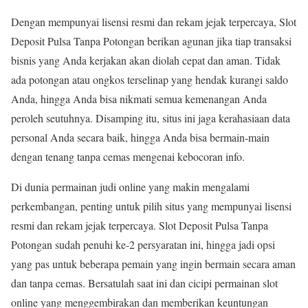
Dengan mempunyai lisensi resmi dan rekam jejak terpercaya, Slot
Deposit Pulsa Tanpa Potongan berikan agunan jika tiap transaksi
bisnis yang Anda kerjakan akan diolah cepat dan aman. Tidak
ada potongan atau ongkos terselinap yang hendak kurangi saldo
Anda, hingga Anda bisa nikmati semua kemenangan Anda
peroleh seutuhnya. Disamping itu, situs ini jaga kerahasiaan data
personal Anda secara baik, hingga Anda bisa bermain-main
dengan tenang tanpa cemas mengenai kebocoran info.
Di dunia permainan judi online yang makin mengalami
perkembangan, penting untuk pilih situs yang mempunyai lisensi
resmi dan rekam jejak terpercaya. Slot Deposit Pulsa Tanpa
Potongan sudah penuhi ke-2 persyaratan ini, hingga jadi opsi
yang pas untuk beberapa pemain yang ingin bermain secara aman
dan tanpa cemas. Bersatulah saat ini dan cicipi permainan slot
online yang menggembirakan dan memberikan keuntungan