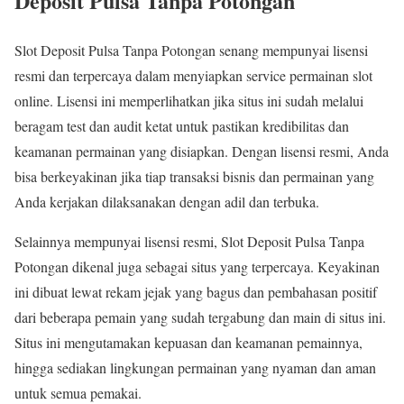
Deposit Pulsa Tanpa Potongan
Slot Deposit Pulsa Tanpa Potongan senang mempunyai lisensi
resmi dan terpercaya dalam menyiapkan service permainan slot
online. Lisensi ini memperlihatkan jika situs ini sudah melalui
beragam test dan audit ketat untuk pastikan kredibilitas dan
keamanan permainan yang disiapkan. Dengan lisensi resmi, Anda
bisa berkeyakinan jika tiap transaksi bisnis dan permainan yang
Anda kerjakan dilaksanakan dengan adil dan terbuka.
Selainnya mempunyai lisensi resmi, Slot Deposit Pulsa Tanpa
Potongan dikenal juga sebagai situs yang terpercaya. Keyakinan
ini dibuat lewat rekam jejak yang bagus dan pembahasan positif
dari beberapa pemain yang sudah tergabung dan main di situs ini.
Situs ini mengutamakan kepuasan dan keamanan pemainnya,
hingga sediakan lingkungan permainan yang nyaman dan aman
untuk semua pemakai.