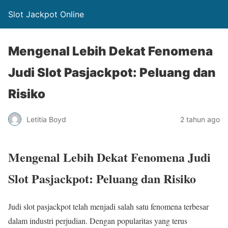
Slot Jackpot Online
Mengenal Lebih Dekat Fenomena
Judi Slot Pasjackpot: Peluang dan
Risiko
Letitia Boyd
2 tahun ago
Mengenal Lebih Dekat Fenomena Judi
Slot Pasjackpot: Peluang dan Risiko
Judi slot pasjackpot telah menjadi salah satu fenomena terbesar
dalam industri perjudian. Dengan popularitas yang terus