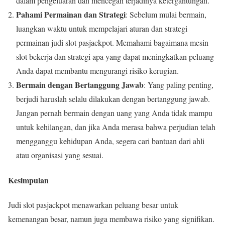
dalam pengeluaran dan mencegah terjadinya ketergantungan.
Pahami Permainan dan Strategi
: Sebelum mulai bermain,
luangkan waktu untuk mempelajari aturan dan strategi
permainan judi slot pasjackpot. Memahami bagaimana mesin
slot bekerja dan strategi apa yang dapat meningkatkan peluang
Anda dapat membantu mengurangi risiko kerugian.
Bermain dengan Bertanggung Jawab
: Yang paling penting,
berjudi haruslah selalu dilakukan dengan bertanggung jawab.
Jangan pernah bermain dengan uang yang Anda tidak mampu
untuk kehilangan, dan jika Anda merasa bahwa perjudian telah
mengganggu kehidupan Anda, segera cari bantuan dari ahli
atau organisasi yang sesuai.
Kesimpulan
Judi slot pasjackpot menawarkan peluang besar untuk
kemenangan besar, namun juga membawa risiko yang signifikan.