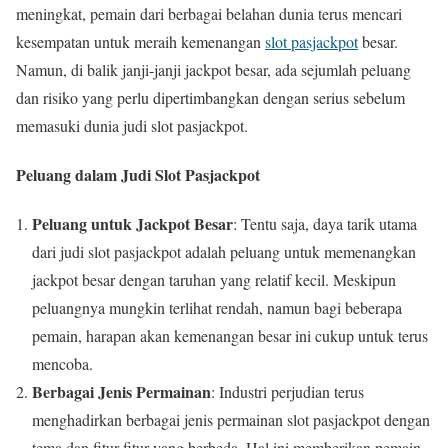
meningkat, pemain dari berbagai belahan dunia terus mencari
kesempatan untuk meraih kemenangan
slot pasjackpot
besar.
Namun, di balik janji-janji jackpot besar, ada sejumlah peluang
dan risiko yang perlu dipertimbangkan dengan serius sebelum
memasuki dunia judi slot pasjackpot.
Peluang dalam Judi Slot Pasjackpot
Peluang untuk Jackpot Besar
: Tentu saja, daya tarik utama
dari judi slot pasjackpot adalah peluang untuk memenangkan
jackpot besar dengan taruhan yang relatif kecil. Meskipun
peluangnya mungkin terlihat rendah, namun bagi beberapa
pemain, harapan akan kemenangan besar ini cukup untuk terus
mencoba.
Berbagai Jenis Permainan
: Industri perjudian terus
menghadirkan berbagai jenis permainan slot pasjackpot dengan
tema dan fitur-fitur yang berbeda. Hal ini memberikan pemain