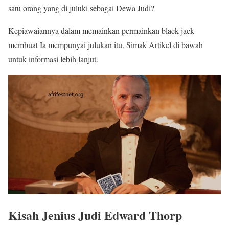
satu orang yang di juluki sebagai Dewa Judi?
Kepiawaiannya dalam memainkan permainkan black jack
membuat Ia mempunyai julukan itu. Simak Artikel di bawah
untuk informasi lebih lanjut.
Kisah Jenius Judi Edward Thorp