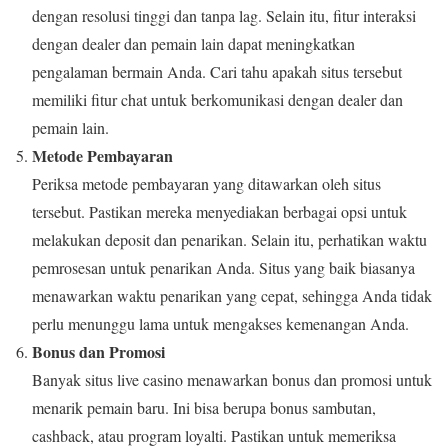
dengan resolusi tinggi dan tanpa lag. Selain itu, fitur interaksi
dengan dealer dan pemain lain dapat meningkatkan
pengalaman bermain Anda. Cari tahu apakah situs tersebut
memiliki fitur chat untuk berkomunikasi dengan dealer dan
pemain lain.
Metode Pembayaran
Periksa metode pembayaran yang ditawarkan oleh situs
tersebut. Pastikan mereka menyediakan berbagai opsi untuk
melakukan deposit dan penarikan. Selain itu, perhatikan waktu
pemrosesan untuk penarikan Anda. Situs yang baik biasanya
menawarkan waktu penarikan yang cepat, sehingga Anda tidak
perlu menunggu lama untuk mengakses kemenangan Anda.
Bonus dan Promosi
Banyak situs live casino menawarkan bonus dan promosi untuk
menarik pemain baru. Ini bisa berupa bonus sambutan,
cashback, atau program loyalti. Pastikan untuk memeriksa