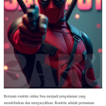
Bermain roulette online bisa menjadi pengalaman yang
mendebarkan dan mengasyikkan. Roulette adalah permainan