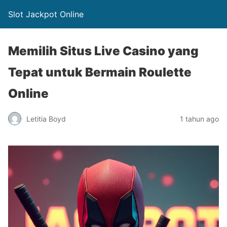
Slot Jackpot Online
Memilih Situs Live Casino yang
Tepat untuk Bermain Roulette
Online
Letitia Boyd
1 tahun ago