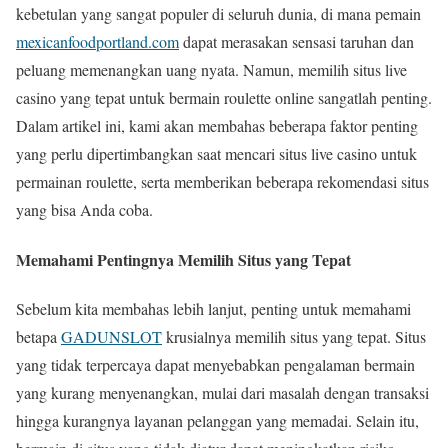
kebetulan yang sangat populer di seluruh dunia, di mana pemain
mexicanfoodportland.com
dapat merasakan sensasi taruhan dan
peluang memenangkan uang nyata. Namun, memilih situs live
casino yang tepat untuk bermain roulette online sangatlah penting.
Dalam artikel ini, kami akan membahas beberapa faktor penting
yang perlu dipertimbangkan saat mencari situs live casino untuk
permainan roulette, serta memberikan beberapa rekomendasi situs
yang bisa Anda coba.
Memahami Pentingnya Memilih Situs yang Tepat
Sebelum kita membahas lebih lanjut, penting untuk memahami
betapa
GADUNSLOT
krusialnya memilih situs yang tepat. Situs
yang tidak terpercaya dapat menyebabkan pengalaman bermain
yang kurang menyenangkan, mulai dari masalah dengan transaksi
hingga kurangnya layanan pelanggan yang memadai. Selain itu,