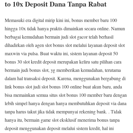
to 10x Deposit Dana Tanpa Rabat
Memasuki era digital mirip kini ini, bonus member baru 100
hingga 10x tidak hanya praktis dimainkan secara online. Namun
berbagai kemudahan bermain judi slot gacor telah berhasil
dihadirkan oleh agen slot bonus slot melalui layanan deposit slot
maxwin via pulsa. Buat waktu ini, sistem layanan deposit 50
bonus 30 slot kredit deposit merupakan keliru satu pilihan cara
bermain judi bonus slot, yg memberikan kemudahan, terutama
dalam hal transaksi deposit. Karena, menggunakan bergabung di
link bonus slot judi slot bonus 100 online buat akun baru, anda
bisa memainkan semua situs slot bonus 100 member baru dengan
lebih simpel hanya dengan hanya membutuhkan deposit via dana
tanpa harus takut jika tidak mempunyai rekening bank. . Tidak
hanya itu, bermain game slot eksklusif menerima bonus tanpa
deposit menggunakan deposit melalui sistem kredit, hal ini