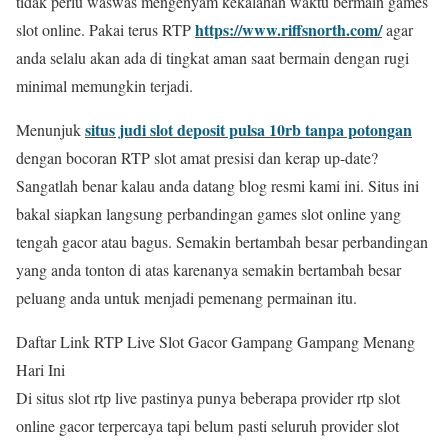
tidak perlu waswas mengenyam kekalahan waktu bermain games
https://www.riffsnorth.com/
slot online. Pakai terus RTP
agar
anda selalu akan ada di tingkat aman saat bermain dengan rugi
minimal memungkin terjadi.
situs judi slot deposit pulsa 10rb tanpa potongan
Menunjuk
dengan bocoran RTP slot amat presisi dan kerap up-date?
Sangatlah benar kalau anda datang blog resmi kami ini. Situs ini
bakal siapkan langsung perbandingan games slot online yang
tengah gacor atau bagus. Semakin bertambah besar perbandingan
yang anda tonton di atas karenanya semakin bertambah besar
peluang anda untuk menjadi pemenang permainan itu.
Daftar Link RTP Live Slot Gacor Gampang Gampang Menang
Hari Ini
Di situs slot rtp live pastinya punya beberapa provider rtp slot
online gacor terpercaya tapi belum pasti seluruh provider slot