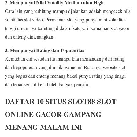
2. Mempunyai Nilai Votality Medium atau High
Cara lain yang terhitung mampu dijalankan adalah mengecek nilai
volatilitas slot video. Permainan slot yang punya nilai volatilitas
tinggi umumnya terhitung didalam kategori permainan slot gacor
dan enteng dimenangkan.
3. Mempunyai Rating dan Popularitas
Kemudian ciri sesudah itu mampu kita memandang dari rating
dan kepopuleran yang dimiliki game ini. Biasanya website slot
yang bagus dan enteng menang bakal punya rating yang tinggi
dan tenar serta dikenal oleh banyak pemain.
DAFTAR 10 SITUS SLOT88 SLOT
ONLINE GACOR GAMPANG
MENANG MALAM INI