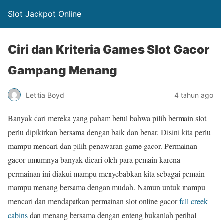
Slot Jackpot Online
Ciri dan Kriteria Games Slot Gacor
Gampang Menang
Letitia Boyd
4 tahun ago
Banyak dari mereka yang paham betul bahwa pilih bermain slot
perlu dipikirkan bersama dengan baik dan benar. Disini kita perlu
mampu mencari dan pilih penawaran game gacor. Permainan
gacor umumnya banyak dicari oleh para pemain karena
permainan ini diakui mampu menyebabkan kita sebagai pemain
mampu menang bersama dengan mudah. Namun untuk mampu
mencari dan mendapatkan permainan slot online gacor
fall creek
cabins
dan menang bersama dengan enteng bukanlah perihal