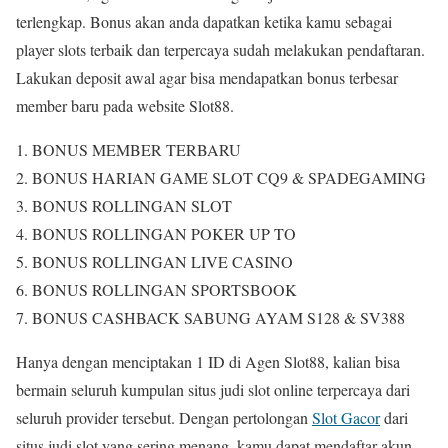
terlengkap. Bonus akan anda dapatkan ketika kamu sebagai
player slots terbaik dan terpercaya sudah melakukan pendaftaran.
Lakukan deposit awal agar bisa mendapatkan bonus terbesar
member baru pada website Slot88.
BONUS MEMBER TERBARU
BONUS HARIAN GAME SLOT CQ9 & SPADEGAMING
BONUS ROLLINGAN SLOT
BONUS ROLLINGAN POKER UP TO
BONUS ROLLINGAN LIVE CASINO
BONUS ROLLINGAN SPORTSBOOK
BONUS CASHBACK SABUNG AYAM S128 & SV388
Hanya dengan menciptakan 1 ID di Agen Slot88, kalian bisa
bermain seluruh kumpulan situs judi slot online terpercaya dari
seluruh provider tersebut. Dengan pertolongan
Slot Gacor
dari
situs judi slot yang sering menang, kamu dapat mendaftar akun