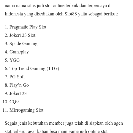
nama nama situs judi slot online terbaik dan terpercaya di
Indonesia yang disediakan oleh Slot88 yaitu sebagai berikut:
Pragmatic Play Slot
Joker123 Slot
Spade Gaming
Gameplay
YGG
Top Trend Gaming (TTG)
PG Soft
Play’n Go
Joker123
CQ9
Microgaming Slot
Segala jenis kebutuhan member juga telah di siapkan oleh agen
slot terbaru, agar kalian bisa main game judi online slot