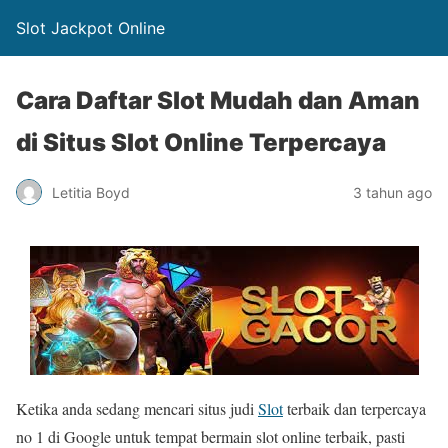
Slot Jackpot Online
Cara Daftar Slot Mudah dan Aman
di Situs Slot Online Terpercaya
Letitia Boyd
3 tahun ago
Ketika anda sedang mencari situs judi
Slot
terbaik dan terpercaya
no 1 di Google untuk tempat bermain slot online terbaik, pasti