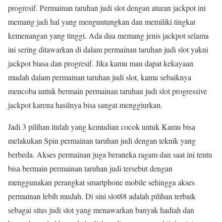
progresif. Permainan taruhan judi slot dengan aturan jackpot ini
memang jadi hal yang menguntungkan dan memiliki tingkat
kemenangan yang tinggi. Ada dua memang jenis jackpot selama
ini sering ditawarkan di dalam permainan taruhan judi slot yakni
jackpot biasa dan progresif. Jika kamu mau dapat kekayaan
mudah dalam permainan taruhan judi slot, kamu sebaiknya
mencoba untuk bermain permainan taruhan judi slot progressive
jackpot karena hasilnya bisa sangat menggiurkan.
Jadi 3 pilihan itulah yang kemudian cocok untuk Kamu bisa
melakukan Spin permainan taruhan judi dengan teknik yang
berbeda. Akses permainan juga beraneka ragam dan saat ini tentu
bisa bermain permainan taruhan judi tersebut dengan
menggunakan perangkat smartphone mobile sehingga akses
permainan lebih mudah. Di sini slot88 adalah pilihan terbaik
sebagai situs judi slot yang menawarkan banyak hadiah dan