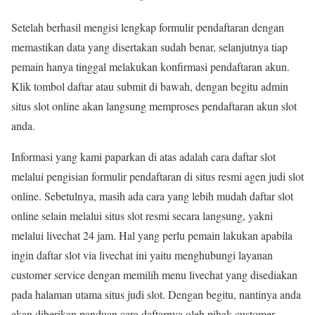
Setelah berhasil mengisi lengkap formulir pendaftaran dengan
memastikan data yang disertakan sudah benar, selanjutnya tiap
pemain hanya tinggal melakukan konfirmasi pendaftaran akun.
Klik tombol daftar atau submit di bawah, dengan begitu admin
situs slot online akan langsung memproses pendaftaran akun slot
anda.
Informasi yang kami paparkan di atas adalah cara daftar slot
melalui pengisian formulir pendaftaran di situs resmi agen judi slot
online. Sebetulnya, masih ada cara yang lebih mudah daftar slot
online selain melalui situs slot resmi secara langsung, yakni
melalui livechat 24 jam. Hal yang perlu pemain lakukan apabila
ingin daftar slot via livechat ini yaitu menghubungi layanan
customer service dengan memilih menu livechat yang disediakan
pada halaman utama situs judi slot. Dengan begitu, nantinya anda
akan diberikan panduan cara daftarnya oleh pihak customer