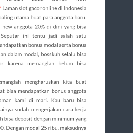
/
Laman slot gacor online di Indonesia
aling utama buat para anggota baru.
s new anggota 20% di dini yang bisa
Seputar ini tentu jadi salah satu
mendapatkan bonus modal serta bonus
an dalam modal, bosskuh selalu bisa
cor karena memanglah belum bisa
emanglah mengharuskan kita buat
uat bisa mendapatkan bonus anggota
laman kami di mari. Kau baru bisa
ainya sudah mengerjakan cara kerja
uh bisa deposit dengan minimum yang
000. Dengan modal 25 ribu, maksudnya