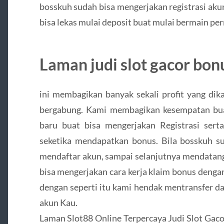
bosskuh sudah bisa mengerjakan registrasi akun
bisa lekas mulai deposit buat mulai bermain pe
Laman judi slot gacor bo
ini membagikan banyak sekali profit yang dik
bergabung. Kami membagikan kesempatan bua
baru buat bisa mengerjakan Registrasi serta
seketika mendapatkan bonus. Bila bosskuh s
mendaftar akun, sampai selanjutnya mendatang
bisa mengerjakan cara kerja klaim bonus deng
dengan seperti itu kami hendak mentransfer d
akun Kau.
Laman Slot88 Online Terpercaya Judi Slot Gac