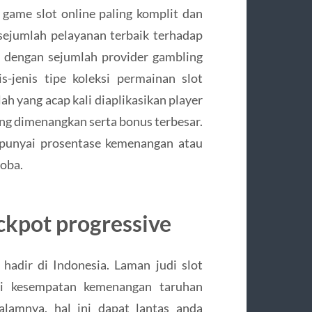
 game slot online paling komplit dan
sejumlah pelayanan terbaik terhadap
 dengan sejumlah provider gambling
s-jenis tipe koleksi permainan slot
ah yang acap kali diaplikasikan player
ang dimenangkan serta bonus terbesar.
mpunyai prosentase kemenangan atau
coba.
ckpot progressive
 hadir di Indonesia. Laman judi slot
li kesempatan kemenangan taruhan
alamnya. hal ini dapat lantas anda