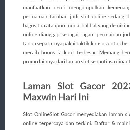
manfaatkan demi mengumpulkan kemenangan
permainan taruhan judi slot online sedang di
bagus tua ataupun muda. hal hal yang demikian
online dianggap sebagai ragam permainan jud
tanpa sepatutnya pakai taktik khusus untuk b
meraih bonus jackpot terbesar. Memang ben
promo lainnya dari laman slot senantiasa dinant
Laman Slot Gacor 202
Maxwin Hari Ini
Slot OnlineSlot Gacor menyediakan laman slo
online terpercaya dan terkini. Daftar & maink