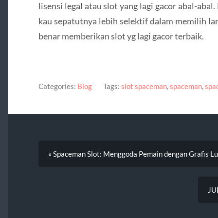
lisensi legal atau slot yang lagi gacor abal-a
kau sepatutnya lebih selektif dalam memilih l
benar memberikan slot yg lagi gacor terbaik.
Categories:
Blog
Tags:
slot spaceman
,
spaceman
,
spa
« Spaceman Slot: Menggoda Pemain dengan Grafis L
JU