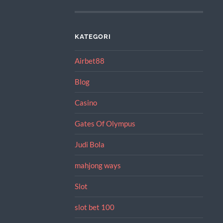
KATEGORI
Airbet88
Blog
Casino
Gates Of Olympus
Judi Bola
mahjong ways
Slot
slot bet 100