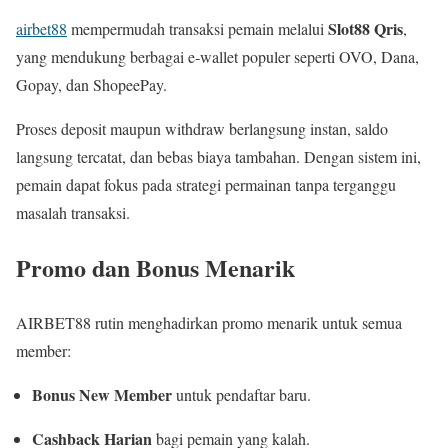
Slot88 Qris
airbet88
mempermudah transaksi pemain melalui
,
yang mendukung berbagai e-wallet populer seperti OVO, Dana,
Gopay, dan ShopeePay.
Proses deposit maupun withdraw berlangsung instan, saldo
langsung tercatat, dan bebas biaya tambahan. Dengan sistem ini,
pemain dapat fokus pada strategi permainan tanpa terganggu
masalah transaksi.
Promo dan Bonus Menarik
AIRBET88 rutin menghadirkan promo menarik untuk semua
member:
Bonus New Member
untuk pendaftar baru.
Cashback Harian
bagi pemain yang kalah.