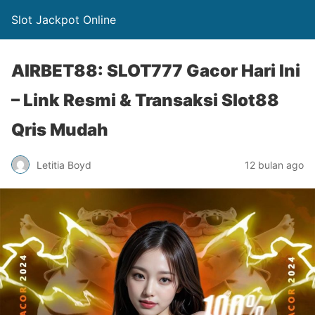
Slot Jackpot Online
AIRBET88: SLOT777 Gacor Hari Ini
– Link Resmi & Transaksi Slot88
Qris Mudah
Letitia Boyd
12 bulan ago