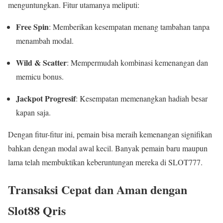
menguntungkan. Fitur utamanya meliputi:
Free Spin
: Memberikan kesempatan menang tambahan tanpa
menambah modal.
Wild & Scatter
: Mempermudah kombinasi kemenangan dan
memicu bonus.
Jackpot Progresif
: Kesempatan memenangkan hadiah besar
kapan saja.
Dengan fitur-fitur ini, pemain bisa meraih kemenangan signifikan
bahkan dengan modal awal kecil. Banyak pemain baru maupun
lama telah membuktikan keberuntungan mereka di SLOT777.
Transaksi Cepat dan Aman dengan
Slot88 Qris