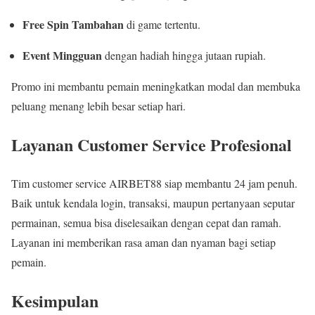
Free Spin Tambahan
di game tertentu.
Event Mingguan
dengan hadiah hingga jutaan rupiah.
Promo ini membantu pemain meningkatkan modal dan membuka
peluang menang lebih besar setiap hari.
Layanan Customer Service Profesional
Tim customer service AIRBET88 siap membantu 24 jam penuh.
Baik untuk kendala login, transaksi, maupun pertanyaan seputar
permainan, semua bisa diselesaikan dengan cepat dan ramah.
Layanan ini memberikan rasa aman dan nyaman bagi setiap
pemain.
Kesimpulan