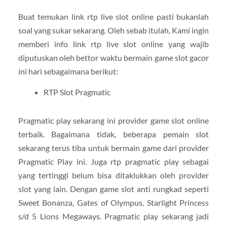
Buat temukan link rtp live slot online pasti bukanlah
soal yang sukar sekarang. Oleh sebab itulah, Kami ingin
memberi info link rtp live slot online yang wajib
diputuskan oleh bettor waktu bermain game slot gacor
ini hari sebagaimana berikut:
RTP Slot Pragmatic
Pragmatic play sekarang ini provider game slot online
terbaik. Bagaimana tidak, beberapa pemain slot
sekarang terus tiba untuk bermain game dari provider
Pragmatic Play ini. Juga rtp pragmatic play sebagai
yang tertinggi belum bisa ditaklukkan oleh provider
slot yang lain. Dengan game slot anti rungkad seperti
Sweet Bonanza, Gates of Olympus, Starlight Princess
s/d 5 Lions Megaways. Pragmatic play sekarang jadi