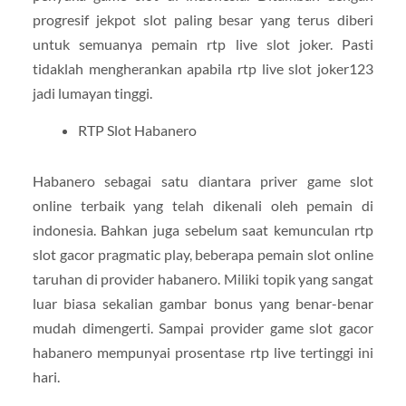
progresif jekpot slot paling besar yang terus diberi
untuk semuanya pemain rtp live slot joker. Pasti
tidaklah mengherankan apabila rtp live slot joker123
jadi lumayan tinggi.
RTP Slot Habanero
Habanero sebagai satu diantara priver game slot
online terbaik yang telah dikenali oleh pemain di
indonesia. Bahkan juga sebelum saat kemunculan rtp
slot gacor pragmatic play, beberapa pemain slot online
taruhan di provider habanero. Miliki topik yang sangat
luar biasa sekalian gambar bonus yang benar-benar
mudah dimengerti. Sampai provider game slot gacor
habanero mempunyai prosentase rtp live tertinggi ini
hari.