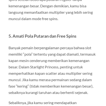
kemenangan besar. Dengan demikian, kamu bisa
langsung memanfaatkan multiplier yang lebih sering
muncul dalam mode free spins.
5.
Amati Pola Putaran dan Free Spins
Banyak pemain berpengalaman percaya bahwa slot
memiliki “pola” tertentu yang dapat diamati, termasuk
kapan mesin cenderung memberikan kemenangan
besar. Dalam Starlight Princess, penting untuk
memperhatikan kapan scatter atau multiplier sering
muncul. Jika kamu merasa permainan sedang dalam
fase “kering” (tidak memberikan kemenangan besar),
sebaiknya kurangi taruhan atau berhenti sejenak.
Sebaliknya, jika kamu sering mendapatkan