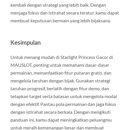
kembali dengan strategi yang lebih baik. Dengan
menjaga fokus dan istirahat secara teratur, kamu dapat
membuat keputusan bermain yang lebih bijaksana.
Kesimpulan
Untuk menang mudah di Starlight Princess Gacor di
MAUSLOT, penting untuk memahami dasar-dasar
permainan, memanfaatkan fitur putaran gratis, dan
mengelola taruhan dengan bijak. Gunakan strategi
taruhan progresif, berlatih dengan fitur demo, dan
tetapkan target serta batasan untuk mengelola modal
dengan efektif. Pantau pola permainan dan jaga fokus
dengan istirahat secara berkala. Dengan mengikuti
panduan ini, kamu dapat meningkatkan peluangmu
untuk meraih kemenangan besar dan membuat