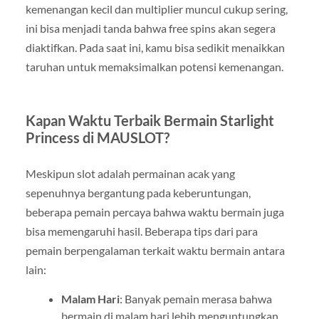
kemenangan kecil dan multiplier muncul cukup sering,
ini bisa menjadi tanda bahwa free spins akan segera
diaktifkan. Pada saat ini, kamu bisa sedikit menaikkan
taruhan untuk memaksimalkan potensi kemenangan.
Kapan Waktu Terbaik Bermain Starlight
Princess di MAUSLOT?
Meskipun slot adalah permainan acak yang
sepenuhnya bergantung pada keberuntungan,
beberapa pemain percaya bahwa waktu bermain juga
bisa memengaruhi hasil. Beberapa tips dari para
pemain berpengalaman terkait waktu bermain antara
lain:
Malam Hari
: Banyak pemain merasa bahwa
bermain di malam hari lebih menguntungkan