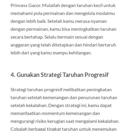
Princess Gacor. Mulailah dengan taruhan kecil untuk
memahami pola permainan dan mengelola modalmu
dengan lebih baik. Setelah kamu merasa nyaman
dengan permainan, kamu bisa meningkatkan taruhan
secara bertahap. Selalu bermain sesuai dengan
anggaran yang telah ditetapkan dan hindari bertaruh
lebih dari yang kamu mampu kehilangan.
4.
Gunakan Strategi Taruhan Progresif
Strategi taruhan progresif melibatkan peningkatan
taruhan setelah kemenangan dan penurunan taruhan
setelah kekalahan. Dengan strategi ini, kamu dapat
memanfaatkan momentum kemenangan dan
mengurangi risiko kerugian saat mengalami kekalahan.
Cobalah berbagai tingkat taruhan untuk menemukan