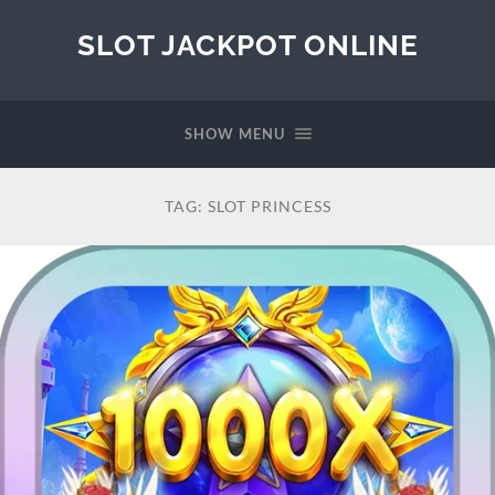
SLOT JACKPOT ONLINE
SHOW MENU
TAG:
SLOT PRINCESS