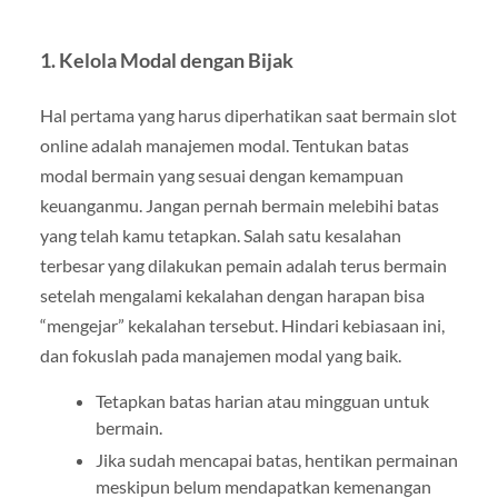
1.
Kelola Modal dengan Bijak
Hal pertama yang harus diperhatikan saat bermain slot
online adalah manajemen modal. Tentukan batas
modal bermain yang sesuai dengan kemampuan
keuanganmu. Jangan pernah bermain melebihi batas
yang telah kamu tetapkan. Salah satu kesalahan
terbesar yang dilakukan pemain adalah terus bermain
setelah mengalami kekalahan dengan harapan bisa
“mengejar” kekalahan tersebut. Hindari kebiasaan ini,
dan fokuslah pada manajemen modal yang baik.
Tetapkan batas harian atau mingguan untuk
bermain.
Jika sudah mencapai batas, hentikan permainan
meskipun belum mendapatkan kemenangan