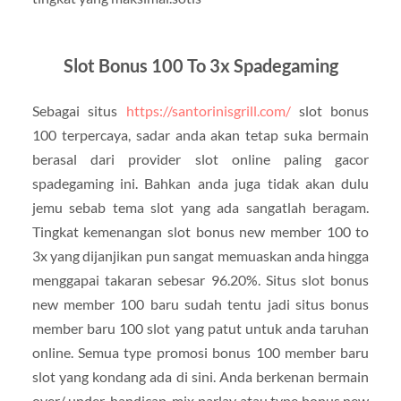
Slot Bonus 100 To 3x Spadegaming
Sebagai situs
https://santorinisgrill.com/
slot bonus
100 terpercaya, sadar anda akan tetap suka bermain
berasal dari provider slot online paling gacor
spadegaming ini. Bahkan anda juga tidak akan dulu
jemu sebab tema slot yang ada sangatlah beragam.
Tingkat kemenangan slot bonus new member 100 to
3x yang dijanjikan pun sangat memuaskan anda hingga
menggapai takaran sebesar 96.20%. Situs slot bonus
new member 100 baru sudah tentu jadi situs bonus
member baru 100 slot yang patut untuk anda taruhan
online. Semua type promosi bonus 100 member baru
slot yang kondang ada di sini. Anda berkenan bermain
over/ under, handicap, mix parlay atau type bonus new