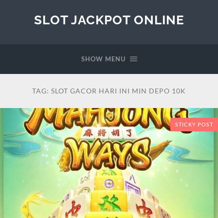
SLOT JACKPOT ONLINE
SHOW MENU
TAG:
SLOT GACOR HARI INI MIN DEPO 10K
STICKY POST