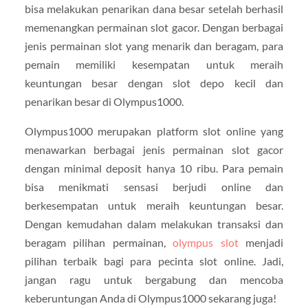
bisa melakukan penarikan dana besar setelah berhasil
memenangkan permainan slot gacor. Dengan berbagai
jenis permainan slot yang menarik dan beragam, para
pemain memiliki kesempatan untuk meraih
keuntungan besar dengan slot depo kecil dan
penarikan besar di Olympus1000.
Olympus1000 merupakan platform slot online yang
menawarkan berbagai jenis permainan slot gacor
dengan minimal deposit hanya 10 ribu. Para pemain
bisa menikmati sensasi berjudi online dan
berkesempatan untuk meraih keuntungan besar.
Dengan kemudahan dalam melakukan transaksi dan
beragam pilihan permainan,
olympus slot
menjadi
pilihan terbaik bagi para pecinta slot online. Jadi,
jangan ragu untuk bergabung dan mencoba
keberuntungan Anda di Olympus1000 sekarang juga!