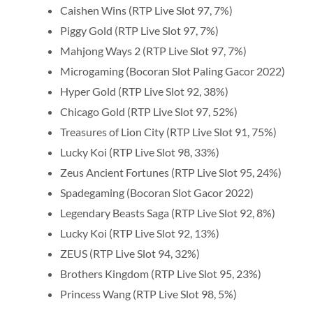
Caishen Wins (RTP Live Slot 97, 7%)
Piggy Gold (RTP Live Slot 97, 7%)
Mahjong Ways 2 (RTP Live Slot 97, 7%)
Microgaming (Bocoran Slot Paling Gacor 2022)
Hyper Gold (RTP Live Slot 92, 38%)
Chicago Gold (RTP Live Slot 97, 52%)
Treasures of Lion City (RTP Live Slot 91, 75%)
Lucky Koi (RTP Live Slot 98, 33%)
Zeus Ancient Fortunes (RTP Live Slot 95, 24%)
Spadegaming (Bocoran Slot Gacor 2022)
Legendary Beasts Saga (RTP Live Slot 92, 8%)
Lucky Koi (RTP Live Slot 92, 13%)
ZEUS (RTP Live Slot 94, 32%)
Brothers Kingdom (RTP Live Slot 95, 23%)
Princess Wang (RTP Live Slot 98, 5%)