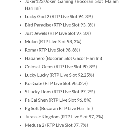
Joker123/Joker Gaming (Bocoran Slot Malam
Hari Ini)
Lucky God 2 (RTP Live Slot 94, 3%)
Bird Paradise (RTP Live Slot 93, 3%)
Just Jewels (RTP Live Slot 97, 3%)
Mulan (RTP Live Slot 98, 3%)
Roma (RTP Live Slot 98, 8%)
Habanero (Bocoran Slot Gacor Hari Ini)
ColosaL Gems (RTP Live Slot 90, 8%)
Lucky Lucky (RTP Live Slot 92,25%)
Koi Gate (RTP Live Slot 98,32%)
5 Lucky Lions (RTP Live Slot 97, 2%)
Fa Cai Shen (RTP Live Slot 96, 8%)
Pg Soft (Bocoran RTP Live Hari Ini)
Jurassic Kingdom (RTP Live Slot 97, 7%)
Medusa 2 (RTP Live Slot 97, 7%)