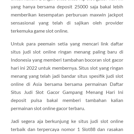
yang hanya bersama deposit 25000 saja bakal lebih
memberikan kesempatan perburuan maxwin jackpot
sensasional yang telah di sajikan oleh provider
terkemuka game slot online.
Untuk para peemain setia yang mencari link daftar
situs judi slot online ringan menang paling baru di
Indonesia yang memberi tambahan bocoran slot gacor
hari ini 2022 untuk membernya. Situs slot yang ringan
menang yang telah jadi bandar situs spesifik judi slot
online di Asia bersama bersama permainan Daftar
Situs Judi Slot Gacor Gampang Menang Hari Ini
deposit pulsa bakal memberi tambahan kalian
permainan slot online gacor terbaru.
Jadi segera aja berkunjung ke situs judi slot online
terbaik dan terpercaya nomor 1 Slot88 dan rasakan