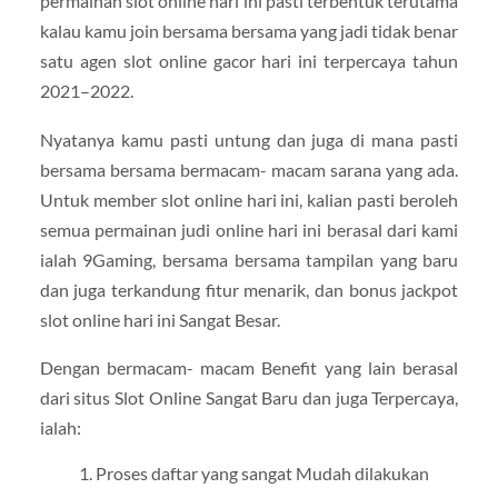
permainan slot online hari ini pasti terbentuk terutama
kalau kamu join bersama bersama yang jadi tidak benar
satu agen slot online gacor hari ini terpercaya tahun
2021–2022.
Nyatanya kamu pasti untung dan juga di mana pasti
bersama bersama bermacam- macam sarana yang ada.
Untuk member slot online hari ini, kalian pasti beroleh
semua permainan judi online hari ini berasal dari kami
ialah 9Gaming, bersama bersama tampilan yang baru
dan juga terkandung fitur menarik, dan bonus jackpot
slot online hari ini Sangat Besar.
Dengan bermacam- macam Benefit yang lain berasal
dari situs Slot Online Sangat Baru dan juga Terpercaya,
ialah:
Proses daftar yang sangat Mudah dilakukan