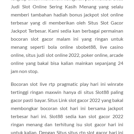
Judi Slot Online Sering Kasih Menang yang selalu
memberi tambahan hadiah bonus jackpot slot online
terbesar yang di memberikan oleh Situs Slot Gacor
Jackpot Terbesar. Kami sedia kan berbagai permainan
bocoran slot gacor malam ini yang ringan untuk
menang seperti bola online sbobet88, live casino
online, situs judi slot online 2022, poker online, arcade
online yang bakal bisa kalian mainkan sepanjang 24
jam non stop.
Bocoran slot live rtp pragmatic play hari ini winrate
tertinggi ringan maxwin hanya di situs Slot88 paling
gacor pasti bayar. Situs Link slot gacor 2022 yang bakal
membongkar bocoran slot hari ini bersama jackpot
terbesar hari ini. Slot88 sedia kan slot gacor 2022
ringan menang dan terhitung isu slot gacor hari ini
untuk kalian. Dengan Situs situs rtp slot gacor hari ini