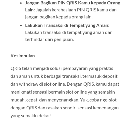
Jangan Bagikan PIN QRIS Kamu kepada Orang
Lain:
Jagalah kerahasiaan PIN QRIS kamu dan
jangan bagikan kepada orang lain.
Lakukan Transaksi di Tempat yang Aman:
Lakukan transaksi di tempat yang aman dan
terhindar dari penipuan.
Kesimpulan
QRIS telah menjadi solusi pembayaran yang praktis
dan aman untuk berbagai transaksi, termasuk deposit
dan withdraw di slot online. Dengan QRIS, kamu dapat
menikmati sensasi bermain slot online yang semakin
mudah, cepat, dan menyenangkan. Yuk, coba nge-slot
dengan QRIS dan rasakan sendiri sensasi kemenangan
yang semakin dekat!