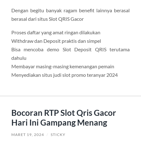
Dengan begitu banyak ragam benefit lainnya berasal
berasal dari situs Slot QRIS Gacor
Proses daftar yang amat ringan dilakukan
Withdraw dan Deposit praktis dan simpel
Bisa mencoba demo Slot Deposit QRIS terutama
dahulu
Membayar masing-masing kemenangan pemain
Menyediakan situs judi slot promo teranyar 2024
Bocoran RTP Slot Qris Gacor
Hari Ini Gampang Menang
MARET 19, 2024
/
STICKY