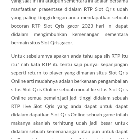
yang saat ini ini ataupun sementara ini adalah bersama
manfaatkan prasentase didalam RTP Slot Qris udah
yang paling tinggi.dengan anda mendapatkan sebuah
bocoran RTP Slot Qris gacor 2023 hari ini dapat
didalam mengimbuhkan kemenangan sementara
bermain situs Slot Qris gacor.
Untuk sebelumnya apakah anda tahu apa sih RTP itu
itu? nah kata RTP itu tentu saja punyai kepanjangan
seperti return to player yang dimanan situs Slot Qris
Online arti mudahnya adalah berkenaan pengambalian
situs Slot Qris Online sebuah modal ke situs Slot Qris
Online semua pemain.jadi jadi tinggi didalam sebuah
RTP live Slot Qris yang anda dapat untuk dapat
didalam dapatkan Slot Qris Online sebuah game inilah
makanya akanlah terhitung udah jadi besar untuk
didalam sebuah kemenanangan atau pun untuk dapat