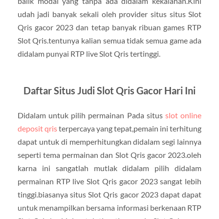
balik modal yang tanpa ada didalam kekalahan.Kini
udah jadi banyak sekali oleh provider situs situs Slot
Qris gacor 2023 dan tetap banyak ribuan games RTP
Slot Qris.tentunya kalian semua tidak semua game ada
didalam punyai RTP live Slot Qris tertinggi.
Daftar Situs Judi Slot Qris Gacor Hari Ini
Didalam untuk pilih permainan Pada situs
slot online
deposit qris
terpercaya yang tepat,pemain ini terhitung
dapat untuk di memperhitungkan didalam segi lainnya
seperti tema permainan dan Slot Qris gacor 2023.oleh
karna ini sangatlah mutlak didalam pilih didalam
permainan RTP live Slot Qris gacor 2023 sangat lebih
tinggi.biasanya situs Slot Qris gacor 2023 dapat dapat
untuk menampilkan bersama informasi berkenaan RTP