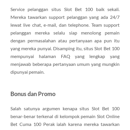
Service pelanggan situs Slot Bet 100 baik sekali.
Mereka tawarkan support pelanggan yang ada 24/7
lewat live chat, e-mail, dan telephone. Team support
pelanggan mereka selalu siap menolong pemain
dengan permasalahan atau pertanyaan apa pun itu
yang mereka punyai. Disamping itu, situs Slot Bet 100
mempunyai halaman FAQ yang lengkap yang
menjawab beberapa pertanyaan umum yang mungkin
dipunyai pemain.
Bonus dan Promo
Salah satunya argumen kenapa situs Slot Bet 100
benar-benar terkenal di kelompok pemain Slot Online
Bet Cuma 100 Perak ialah karena mereka tawarkan