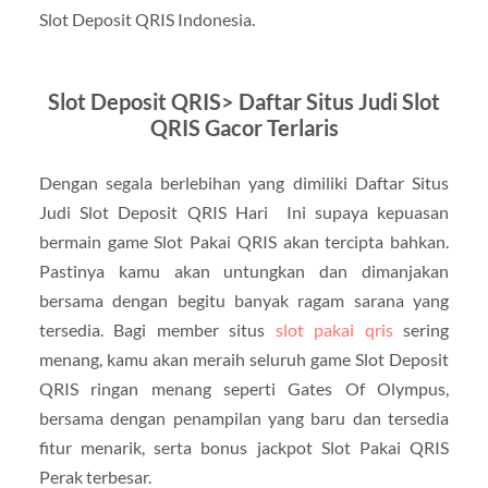
Slot Deposit QRIS Indonesia.
Slot Deposit QRIS> Daftar Situs Judi Slot
QRIS Gacor Terlaris
Dengan segala berlebihan yang dimiliki Daftar Situs
Judi Slot Deposit QRIS Hari Ini supaya kepuasan
bermain game Slot Pakai QRIS akan tercipta bahkan.
Pastinya kamu akan untungkan dan dimanjakan
bersama dengan begitu banyak ragam sarana yang
tersedia. Bagi member situs
slot pakai qris
sering
menang, kamu akan meraih seluruh game Slot Deposit
QRIS ringan menang seperti Gates Of Olympus,
bersama dengan penampilan yang baru dan tersedia
fitur menarik, serta bonus jackpot Slot Pakai QRIS
Perak terbesar.