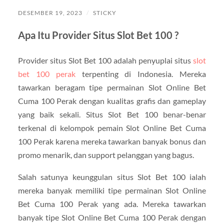
DESEMBER 19, 2023
/
STICKY
Apa Itu Provider Situs Slot Bet 100 ?
Provider situs Slot Bet 100 adalah penyuplai situs
slot
bet 100 perak
terpenting di Indonesia. Mereka
tawarkan beragam tipe permainan Slot Online Bet
Cuma 100 Perak dengan kualitas grafis dan gameplay
yang baik sekali. Situs Slot Bet 100 benar-benar
terkenal di kelompok pemain Slot Online Bet Cuma
100 Perak karena mereka tawarkan banyak bonus dan
promo menarik, dan support pelanggan yang bagus.
Salah satunya keunggulan situs Slot Bet 100 ialah
mereka banyak memiliki tipe permainan Slot Online
Bet Cuma 100 Perak yang ada. Mereka tawarkan
banyak tipe Slot Online Bet Cuma 100 Perak dengan