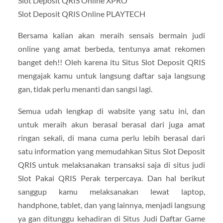
Slot Deposit QRIS Online XPRO
Slot Deposit QRIS Online PLAYTECH
Bersama kalian akan meraih sensais bermain judi
online yang amat berbeda, tentunya amat rekomen
banget deh!! Oleh karena itu Situs Slot Deposit QRIS
mengajak kamu untuk langsung daftar saja langsung
gan, tidak perlu menanti dan sangsi lagi.
Semua udah lengkap di wabsite yang satu ini, dan
untuk meraih akun berasal berasal dari juga amat
ringan sekali, di mana cuma perlu lebih berasal dari
satu information yang memudahkan Situs Slot Deposit
QRIS untuk melaksanakan transaksi saja di situs judi
Slot Pakai QRIS Perak terpercaya. Dan hal berikut
sanggup kamu melaksanakan lewat laptop,
handphone, tablet, dan yang lainnya, menjadi langsung
ya gan ditunggu kehadiran di Situs Judi Daftar Game