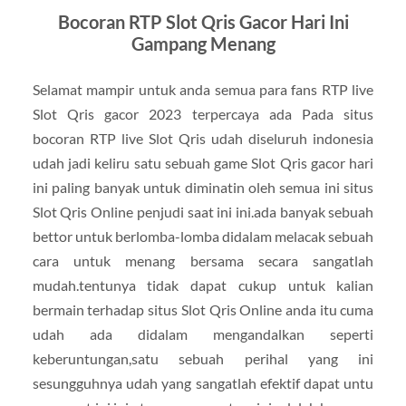
Bocoran RTP Slot Qris Gacor Hari Ini
Gampang Menang
Selamat mampir untuk anda semua para fans RTP live
Slot Qris gacor 2023 terpercaya ada Pada situs
bocoran RTP live Slot Qris udah diseluruh indonesia
udah jadi keliru satu sebuah game Slot Qris gacor hari
ini paling banyak untuk diminatin oleh semua ini situs
Slot Qris Online penjudi saat ini ini.ada banyak sebuah
bettor untuk berlomba-lomba didalam melacak sebuah
cara untuk menang bersama secara sangatlah
mudah.tentunya tidak dapat cukup untuk kalian
bermain terhadap situs Slot Qris Online anda itu cuma
udah ada didalam mengandalkan seperti
keberuntungan,satu sebuah perihal yang ini
sesungguhnya udah yang sangatlah efektif dapat untu