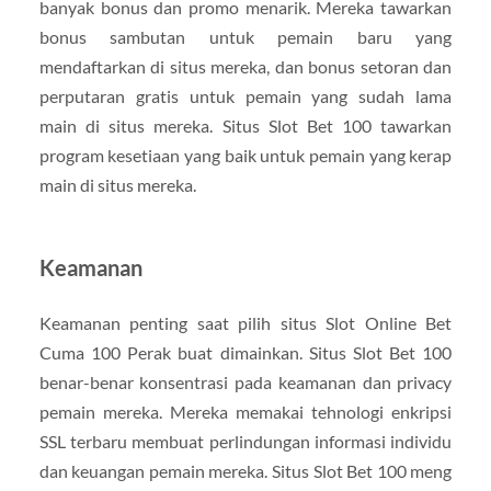
banyak bonus dan promo menarik. Mereka tawarkan
bonus sambutan untuk pemain baru yang
mendaftarkan di situs mereka, dan bonus setoran dan
perputaran gratis untuk pemain yang sudah lama
main di situs mereka. Situs Slot Bet 100 tawarkan
program kesetiaan yang baik untuk pemain yang kerap
main di situs mereka.
Keamanan
Keamanan penting saat pilih situs Slot Online Bet
Cuma 100 Perak buat dimainkan. Situs Slot Bet 100
benar-benar konsentrasi pada keamanan dan privacy
pemain mereka. Mereka memakai tehnologi enkripsi
SSL terbaru membuat perlindungan informasi individu
dan keuangan pemain mereka. Situs Slot Bet 100 meng