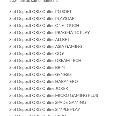
2024 untuk kamu mainkan:
Slot Deposit QRIS Online PG SOFT
Slot Deposit QRIS Online PLAYSTAR
Slot Deposit QRIS Online ONE TOUCH
Slot Deposit QRIS Online PRAGMATIC PLAY
Slot Deposit QRIS Online ALLBET
Slot Deposit QRIS Online ASIA GAMING
Slot Deposit QRIS Online CQ9
Slot Deposit QRIS Online DREAM TECH
Slot Deposit QRIS Online BBIN
Slot Deposit QRIS Online GENESIS
Slot Deposit QRIS Online HABANERO
Slot Deposit QRIS Online JOKER
Slot Deposit QRIS Online MICRO GAMING PLUS
Slot Deposit QRIS Online SPADE GAMING
Slot Deposit QRIS Online SIMPLE PLAY