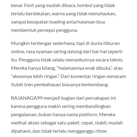
besar. Font yang mudah dibaca, tombol yang tidak
terlalu berdekatan, warna yang tidak menyilaukan,
sampai kecepatan loading antarhalaman bisa
membentuk persepsi pengguna.
Mungkin terdengar sederhana, tapi di dunia hiburan
online, rasa nyaman sering datang dari hal-hal seperti
itu. Pengguna tidak selalu menyebutnya secara teknis.
Mereka hanya bilang, “halamannya enak dibuka,” atau
“aksesnya lebih ringan.” Dari komentar ringan semacam
itulah tren pembahasan biasanya berkembang.
RAJANAGA99 menjadi bagian dari percakapan ini
karena pengguna makin sering membandingkan
pengalaman, bukan hanya nama platform. Mereka
melihat akses sebagai satu paket: cepat, stabil, mudah
dipahami, dan tidak terlalu mengganggu ritme