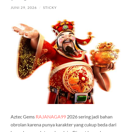
JUNI 29, 2026
/
STICKY
Aztec Gems
RAJANAGA99
2026 sering jadi bahan
obrolan karena punya karakter yang cukup beda dari