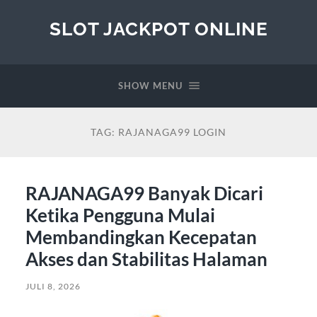
SLOT JACKPOT ONLINE
SHOW MENU
TAG:
RAJANAGA99 LOGIN
RAJANAGA99 Banyak Dicari
Ketika Pengguna Mulai
Membandingkan Kecepatan
Akses dan Stabilitas Halaman
JULI 8, 2026