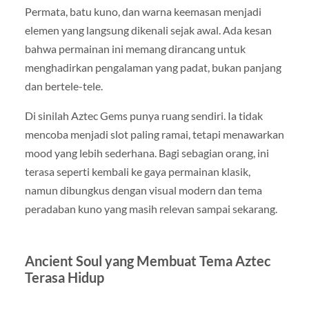
Permata, batu kuno, dan warna keemasan menjadi
elemen yang langsung dikenali sejak awal. Ada kesan
bahwa permainan ini memang dirancang untuk
menghadirkan pengalaman yang padat, bukan panjang
dan bertele-tele.
Di sinilah Aztec Gems punya ruang sendiri. Ia tidak
mencoba menjadi slot paling ramai, tetapi menawarkan
mood yang lebih sederhana. Bagi sebagian orang, ini
terasa seperti kembali ke gaya permainan klasik,
namun dibungkus dengan visual modern dan tema
peradaban kuno yang masih relevan sampai sekarang.
Ancient Soul yang Membuat Tema Aztec
Terasa Hidup