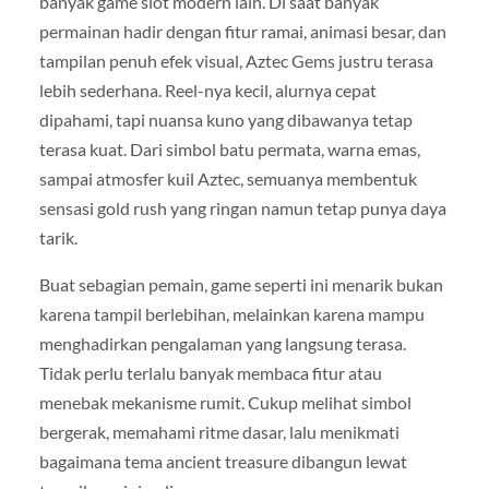
banyak game slot modern lain. Di saat banyak
permainan hadir dengan fitur ramai, animasi besar, dan
tampilan penuh efek visual, Aztec Gems justru terasa
lebih sederhana. Reel-nya kecil, alurnya cepat
dipahami, tapi nuansa kuno yang dibawanya tetap
terasa kuat. Dari simbol batu permata, warna emas,
sampai atmosfer kuil Aztec, semuanya membentuk
sensasi gold rush yang ringan namun tetap punya daya
tarik.
Buat sebagian pemain, game seperti ini menarik bukan
karena tampil berlebihan, melainkan karena mampu
menghadirkan pengalaman yang langsung terasa.
Tidak perlu terlalu banyak membaca fitur atau
menebak mekanisme rumit. Cukup melihat simbol
bergerak, memahami ritme dasar, lalu menikmati
bagaimana tema ancient treasure dibangun lewat