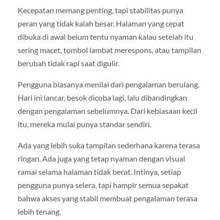
Kecepatan memang penting, tapi stabilitas punya
peran yang tidak kalah besar. Halaman yang cepat
dibuka di awal belum tentu nyaman kalau setelah itu
sering macet, tombol lambat merespons, atau tampilan
berubah tidak rapi saat digulir.
Pengguna biasanya menilai dari pengalaman berulang.
Hari ini lancar, besok dicoba lagi, lalu dibandingkan
dengan pengalaman sebelumnya. Dari kebiasaan kecil
itu, mereka mulai punya standar sendiri.
Ada yang lebih suka tampilan sederhana karena terasa
ringan. Ada juga yang tetap nyaman dengan visual
ramai selama halaman tidak berat. Intinya, setiap
pengguna punya selera, tapi hampir semua sepakat
bahwa akses yang stabil membuat pengalaman terasa
lebih tenang.