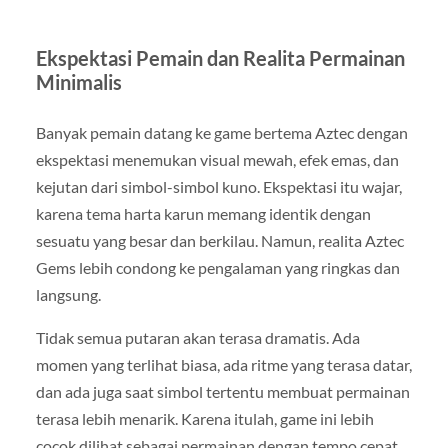
Ekspektasi Pemain dan Realita Permainan
Minimalis
Banyak pemain datang ke game bertema Aztec dengan
ekspektasi menemukan visual mewah, efek emas, dan
kejutan dari simbol-simbol kuno. Ekspektasi itu wajar,
karena tema harta karun memang identik dengan
sesuatu yang besar dan berkilau. Namun, realita Aztec
Gems lebih condong ke pengalaman yang ringkas dan
langsung.
Tidak semua putaran akan terasa dramatis. Ada
momen yang terlihat biasa, ada ritme yang terasa datar,
dan ada juga saat simbol tertentu membuat permainan
terasa lebih menarik. Karena itulah, game ini lebih
cocok dilihat sebagai permainan dengan tempo cepat