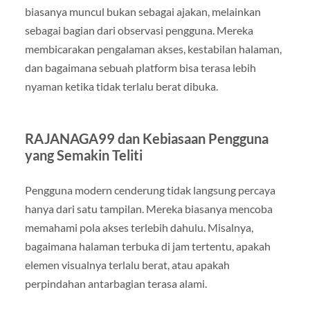
biasanya muncul bukan sebagai ajakan, melainkan
sebagai bagian dari observasi pengguna. Mereka
membicarakan pengalaman akses, kestabilan halaman,
dan bagaimana sebuah platform bisa terasa lebih
nyaman ketika tidak terlalu berat dibuka.
RAJANAGA99 dan Kebiasaan Pengguna
yang Semakin Teliti
Pengguna modern cenderung tidak langsung percaya
hanya dari satu tampilan. Mereka biasanya mencoba
memahami pola akses terlebih dahulu. Misalnya,
bagaimana halaman terbuka di jam tertentu, apakah
elemen visualnya terlalu berat, atau apakah
perpindahan antarbagian terasa alami.