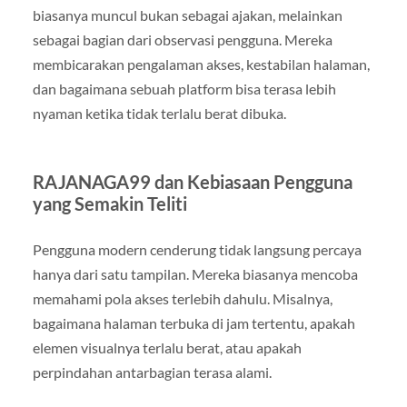
biasanya muncul bukan sebagai ajakan, melainkan
sebagai bagian dari observasi pengguna. Mereka
membicarakan pengalaman akses, kestabilan halaman,
dan bagaimana sebuah platform bisa terasa lebih
nyaman ketika tidak terlalu berat dibuka.
RAJANAGA99 dan Kebiasaan Pengguna
yang Semakin Teliti
Pengguna modern cenderung tidak langsung percaya
hanya dari satu tampilan. Mereka biasanya mencoba
memahami pola akses terlebih dahulu. Misalnya,
bagaimana halaman terbuka di jam tertentu, apakah
elemen visualnya terlalu berat, atau apakah
perpindahan antarbagian terasa alami.