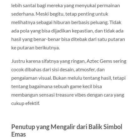
lebih santai bagi mereka yang menyukai permainan
sederhana. Meski begitu, tetap penting untuk
melihatnya sebagai hiburan berbasis peluang. Tidak
ada pola yang bisa dijadikan kepastian, dan tidak ada
hasil yang benar-benar bisa ditebak dari satu putaran
ke putaran berikutnya.
Justru karena sifatnya yang ringan, Aztec Gems sering
cocok dibahas dari sisi desain, atmosfer, dan
pengalaman visual. Bukan melulu tentang hasil, tetapi
tentang bagaimana sebuah game kecil bisa
membangun sensasi treasure vibes dengan cara yang
cukup efektif.
Penutup yang Mengalir dari Balik Simbol
Emas