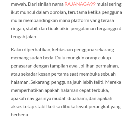
mewah. Dari sinilah nama
RAJANAGA99
mulai sering
ikut muncul dalam obrolan, terutama ketika pengguna
mulai membandingkan mana platform yang terasa
ringan, stabil, dan tidak bikin pengalaman terganggu di
tengah jalan.
Kalau diperhatikan, kebiasaan pengguna sekarang
memang sudah beda. Dulu mungkin orang cukup
penasaran dengan tampilan awal, pilihan permainan,
atau sekadar kesan pertama saat membuka sebuah
halaman. Sekarang, pengguna jauh lebih teliti. Mereka
memperhatikan apakah halaman cepat terbuka,
apakah navigasinya mudah dipahami, dan apakah
akses tetap stabil ketika dibuka lewat perangkat yang
berbeda.