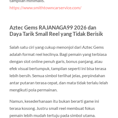
tampilan minimalis.
https://www.smithtowncarservice.com/
Aztec Gems RAJANAGA99 2026 dan
Daya Tarik Small Reel yang Tidak Berisik
Salah satu ciri yang cukup menonjol dari Aztec Gems
adalah format reel kecilnya. Bagi pemain yang terbiasa
dengan slot online penuh garis, bonus panjang, atau
efek visual bertumpuk, tampilan seperti ini bisa terasa
lebih bersih. Semua simbol terlihat jelas, perpindahan
antar putaran terasa cepat, dan mata tidak terlalu lelah
mengikuti pola permainan.
Namun, kesederhanaan itu bukan berarti game ini
terasa kosong. Justru small reel membuat fokus
pemain lebih mudah tertuju pada simbol utama.