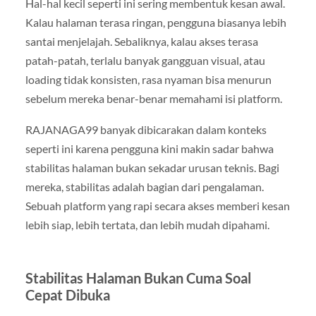
Hal-hal kecil seperti ini sering membentuk kesan awal.
Kalau halaman terasa ringan, pengguna biasanya lebih
santai menjelajah. Sebaliknya, kalau akses terasa
patah-patah, terlalu banyak gangguan visual, atau
loading tidak konsisten, rasa nyaman bisa menurun
sebelum mereka benar-benar memahami isi platform.
RAJANAGA99 banyak dibicarakan dalam konteks
seperti ini karena pengguna kini makin sadar bahwa
stabilitas halaman bukan sekadar urusan teknis. Bagi
mereka, stabilitas adalah bagian dari pengalaman.
Sebuah platform yang rapi secara akses memberi kesan
lebih siap, lebih tertata, dan lebih mudah dipahami.
Stabilitas Halaman Bukan Cuma Soal
Cepat Dibuka