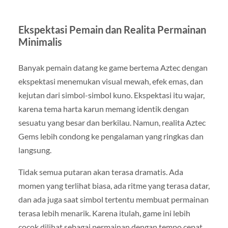
Ekspektasi Pemain dan Realita Permainan
Minimalis
Banyak pemain datang ke game bertema Aztec dengan
ekspektasi menemukan visual mewah, efek emas, dan
kejutan dari simbol-simbol kuno. Ekspektasi itu wajar,
karena tema harta karun memang identik dengan
sesuatu yang besar dan berkilau. Namun, realita Aztec
Gems lebih condong ke pengalaman yang ringkas dan
langsung.
Tidak semua putaran akan terasa dramatis. Ada
momen yang terlihat biasa, ada ritme yang terasa datar,
dan ada juga saat simbol tertentu membuat permainan
terasa lebih menarik. Karena itulah, game ini lebih
cocok dilihat sebagai permainan dengan tempo cepat