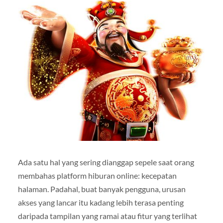
Ada satu hal yang sering dianggap sepele saat orang
membahas platform hiburan online: kecepatan
halaman. Padahal, buat banyak pengguna, urusan
akses yang lancar itu kadang lebih terasa penting
daripada tampilan yang ramai atau fitur yang terlihat