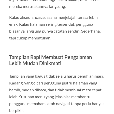
mereka merasakannya langsung.
Kalau akses lancar, suasana menjelajah terasa lebih
enak. Kalau halaman sering tersendat, pengguna
biasanya langsung punya catatan sendiri. Sederhana,
tapi cukup menentukan.
Tampilan Rapi Membuat Pengalaman
Lebih Mudah Dinikmati
Tampilan yang bagus tidak selalu harus penuh animasi.
Kadang, yang dicari pengguna justru halaman yang
bersih, mudah dibaca, dan tidak membuat mata cepat
lelah. Susunan menu yang jelas bisa membantu
pengguna memahami arah navigasi tanpa perlu banyak
berpikir.