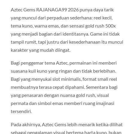
Aztec Gems RAJANAGA99 2026 punya daya tarik
yang muncul dari perpaduan sederhana: reel kecil,
tema kuno, warna emas, dan sensasi gold rush 500x
yang menjadi bagian dari identitasnya. Game ini tidak
tampil rumit, tapi justru dari kesederhanaan itu muncul
karakter yang mudah diingat.
Bagi penggemar tema Aztec, permainan ini memberi
suasana kuil kuno yang ringan dan tidak berlebihan.
Bagi yang menyukai slot minimalis, format small reel
membuatnya terasa cepat dipahami. Sementara bagi
yang penasaran dengan nuansa gold rush, visual
permata dan simbol emas memberi ruang imajinasi
tersendiri.
Pada akhirnya, Aztec Gems lebih menarik ketika dilihat
sebagai pengalaman visual bertema harta kuno, bukan