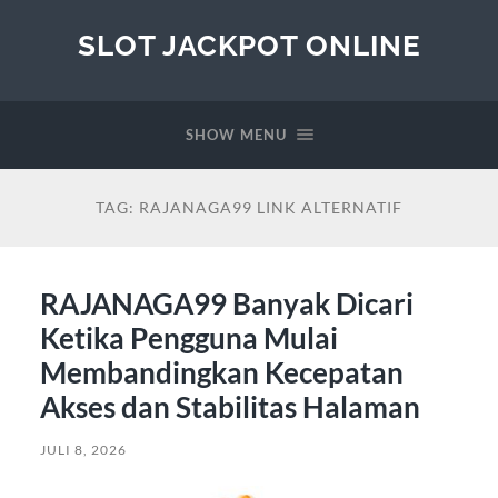
SLOT JACKPOT ONLINE
SHOW MENU
TAG:
RAJANAGA99 LINK ALTERNATIF
RAJANAGA99 Banyak Dicari
Ketika Pengguna Mulai
Membandingkan Kecepatan
Akses dan Stabilitas Halaman
JULI 8, 2026