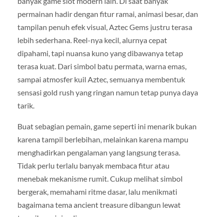
banyak game slot modern lain. Di saat banyak
permainan hadir dengan fitur ramai, animasi besar, dan
tampilan penuh efek visual, Aztec Gems justru terasa
lebih sederhana. Reel-nya kecil, alurnya cepat
dipahami, tapi nuansa kuno yang dibawanya tetap
terasa kuat. Dari simbol batu permata, warna emas,
sampai atmosfer kuil Aztec, semuanya membentuk
sensasi gold rush yang ringan namun tetap punya daya
tarik.
Buat sebagian pemain, game seperti ini menarik bukan
karena tampil berlebihan, melainkan karena mampu
menghadirkan pengalaman yang langsung terasa.
Tidak perlu terlalu banyak membaca fitur atau
menebak mekanisme rumit. Cukup melihat simbol
bergerak, memahami ritme dasar, lalu menikmati
bagaimana tema ancient treasure dibangun lewat