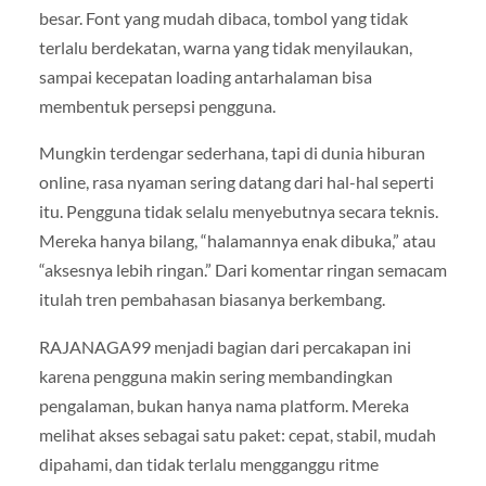
besar. Font yang mudah dibaca, tombol yang tidak
terlalu berdekatan, warna yang tidak menyilaukan,
sampai kecepatan loading antarhalaman bisa
membentuk persepsi pengguna.
Mungkin terdengar sederhana, tapi di dunia hiburan
online, rasa nyaman sering datang dari hal-hal seperti
itu. Pengguna tidak selalu menyebutnya secara teknis.
Mereka hanya bilang, “halamannya enak dibuka,” atau
“aksesnya lebih ringan.” Dari komentar ringan semacam
itulah tren pembahasan biasanya berkembang.
RAJANAGA99 menjadi bagian dari percakapan ini
karena pengguna makin sering membandingkan
pengalaman, bukan hanya nama platform. Mereka
melihat akses sebagai satu paket: cepat, stabil, mudah
dipahami, dan tidak terlalu mengganggu ritme