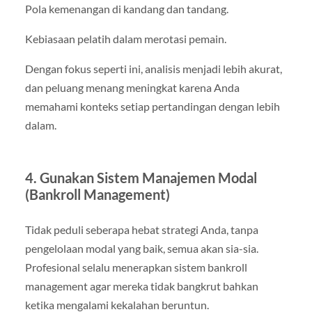
Pola kemenangan di kandang dan tandang.
Kebiasaan pelatih dalam merotasi pemain.
Dengan fokus seperti ini, analisis menjadi lebih akurat,
dan peluang menang meningkat karena Anda
memahami konteks setiap pertandingan dengan lebih
dalam.
4. Gunakan Sistem Manajemen Modal
(Bankroll Management)
Tidak peduli seberapa hebat strategi Anda, tanpa
pengelolaan modal yang baik, semua akan sia-sia.
Profesional selalu menerapkan sistem bankroll
management agar mereka tidak bangkrut bahkan
ketika mengalami kekalahan beruntun.