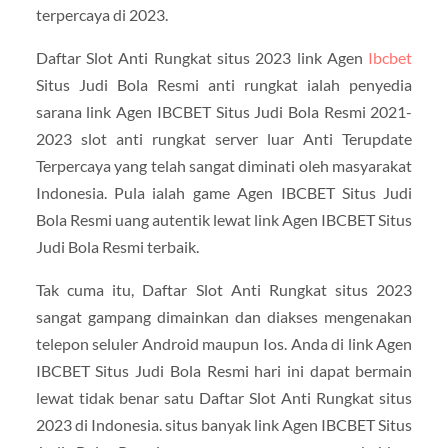
terpercaya di 2023.
Daftar Slot Anti Rungkat situs 2023 link Agen
Ibcbet
Situs Judi Bola Resmi anti rungkat ialah penyedia
sarana link Agen IBCBET Situs Judi Bola Resmi 2021-
2023 slot anti rungkat server luar Anti Terupdate
Terpercaya yang telah sangat diminati oleh masyarakat
Indonesia. Pula ialah game Agen IBCBET Situs Judi
Bola Resmi uang autentik lewat link Agen IBCBET Situs
Judi Bola Resmi terbaik.
Tak cuma itu, Daftar Slot Anti Rungkat situs 2023
sangat gampang dimainkan dan diakses mengenakan
telepon seluler Android maupun Ios. Anda di link Agen
IBCBET Situs Judi Bola Resmi hari ini dapat bermain
lewat tidak benar satu Daftar Slot Anti Rungkat situs
2023 di Indonesia. situs banyak link Agen IBCBET Situs