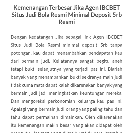
Kemenangan Terbesar Jika Agen IBCBET
Situs Judi Bola Resmi Minimal Deposit 5rb
Resmi
Dengan kedatangan Jika sebagai link Agen IBCBET
Situs Judi Bola Resmi minimal deposit 5rb tanpa
potongan, kau dapat menambahkan pendapatan kau
dari bermain judi. Keliatannya sangat begitu aneh
tetapi bukti selanjutnya yang terjadi pas ini. Biarlah
banyak yang menambahkan bukti sekiranya main judi
tidak cuma mata dapat kalah dikarenakan banyak yang
bermain judi jadi meningkatkan keuntungan mereka.
Dan mengoreksi perkonomian keluarga kau pas ini.
Apalagi yang bermain judi orang yang paling tahu dan
tahu dapat permainan dimainkan. Oleh dikarenakan
itu kemenangan makin besar yang akan didapat oleh
orang itu. Jackpot yang dikasih untuk para kampiun