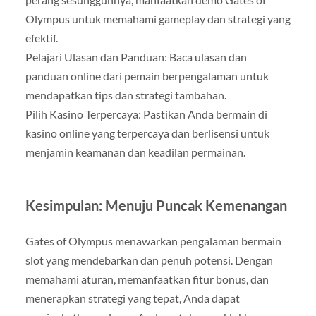
Olympus untuk memahami gameplay dan strategi yang
efektif.
Pelajari Ulasan dan Panduan: Baca ulasan dan
panduan online dari pemain berpengalaman untuk
mendapatkan tips dan strategi tambahan.
Pilih Kasino Terpercaya: Pastikan Anda bermain di
kasino online yang terpercaya dan berlisensi untuk
menjamin keamanan dan keadilan permainan.
Kesimpulan: Menuju Puncak Kemenangan
Gates of Olympus menawarkan pengalaman bermain
slot yang mendebarkan dan penuh potensi. Dengan
memahami aturan, memanfaatkan fitur bonus, dan
menerapkan strategi yang tepat, Anda dapat