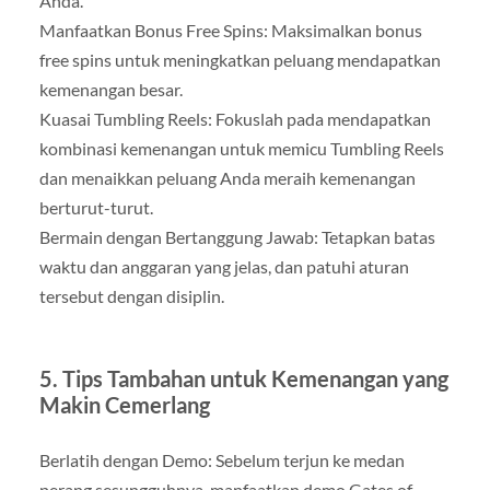
Anda.
Manfaatkan Bonus Free Spins: Maksimalkan bonus
free spins untuk meningkatkan peluang mendapatkan
kemenangan besar.
Kuasai Tumbling Reels: Fokuslah pada mendapatkan
kombinasi kemenangan untuk memicu Tumbling Reels
dan menaikkan peluang Anda meraih kemenangan
berturut-turut.
Bermain dengan Bertanggung Jawab: Tetapkan batas
waktu dan anggaran yang jelas, dan patuhi aturan
tersebut dengan disiplin.
5. Tips Tambahan untuk Kemenangan yang
Makin Cemerlang
Berlatih dengan Demo: Sebelum terjun ke medan
perang sesungguhnya, manfaatkan demo Gates of