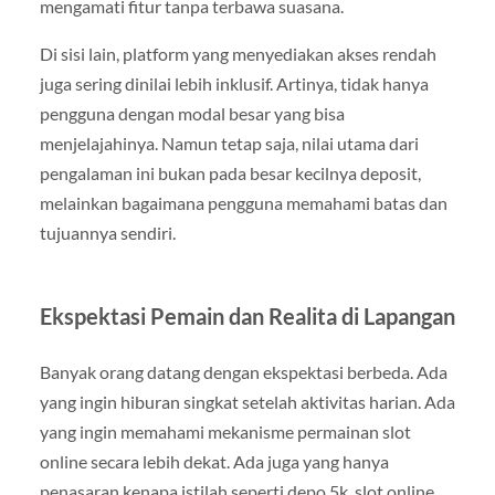
mengamati fitur tanpa terbawa suasana.
Di sisi lain, platform yang menyediakan akses rendah
juga sering dinilai lebih inklusif. Artinya, tidak hanya
pengguna dengan modal besar yang bisa
menjelajahinya. Namun tetap saja, nilai utama dari
pengalaman ini bukan pada besar kecilnya deposit,
melainkan bagaimana pengguna memahami batas dan
tujuannya sendiri.
Ekspektasi Pemain dan Realita di Lapangan
Banyak orang datang dengan ekspektasi berbeda. Ada
yang ingin hiburan singkat setelah aktivitas harian. Ada
yang ingin memahami mekanisme permainan slot
online secara lebih dekat. Ada juga yang hanya
penasaran kenapa istilah seperti depo 5k, slot online