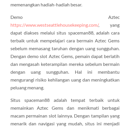
memenangkan hadiah-hadiah besar.
Demo Aztec
https://www.westseattlehousekeeping.com/
, yang
dapat diakses melalui situs spaceman88, adalah cara
terbaik untuk mempelajari cara bermain Aztec Gems
sebelum memasang taruhan dengan uang sungguhan.
Dengan demo slot Aztec Gems, pemain dapat berlatih
dan mengasah keterampilan mereka sebelum bermain
dengan uang sungguhan. Hal ini membantu
mengurangi risiko kehilangan uang dan meningkatkan
peluang menang.
Situs spaceman88 adalah tempat terbaik untuk
memainkan Aztec Gems dan menikmati berbagai
macam permainan slot lainnya. Dengan tampilan yang
menarik dan navigasi yang mudah, situs ini menjadi