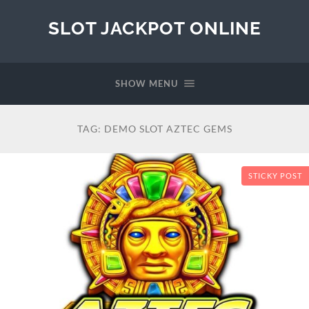
SLOT JACKPOT ONLINE
SHOW MENU
TAG:
DEMO SLOT AZTEC GEMS
STICKY POST