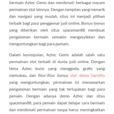
bermain Aztec Gems dan menikmati berbagai macam
permainan slot lainnya. Dengan tampilan yang menarik
dan navigasi yang mudah, situs ini menjadi pilihan
terbaik bagi para penggemar judi online. Bonus-bonus
yang diberikan oleh situs spaceman88 membuat
pengalaman bermain semakin mengasyikkan dan
menguntungkan bagi para pemain.
Dalam kesimpulan, Aztec Gems adalah salah satu
permainan slot terbaik di dunia judi online. Dengan
tema Aztec kuno yang menggoda, grafis yang
memukau, dan fitur-fitur bonus
slot demo bandito
yang menguntungkan, permainan ini menawarkan
pengalaman bermain yang tak terlupakan bagi para
pemain. Dengan adanya demo Aztec dan situs
spaceman88, para pemain dapat belajar cara bermain
dan menikmati permainan tanpa harus meningkatkan