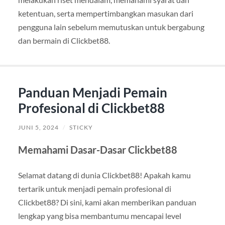
ketentuan, serta mempertimbangkan masukan dari
pengguna lain sebelum memutuskan untuk bergabung
dan bermain di Clickbet88.
Panduan Menjadi Pemain
Profesional di Clickbet88
JUNI 5, 2024
/
STICKY
Memahami Dasar-Dasar Clickbet88
Selamat datang di dunia Clickbet88! Apakah kamu
tertarik untuk menjadi pemain profesional di
Clickbet88? Di sini, kami akan memberikan panduan
lengkap yang bisa membantumu mencapai level