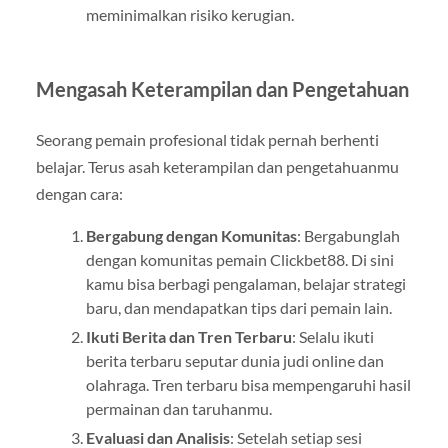
meminimalkan risiko kerugian.
Mengasah Keterampilan dan Pengetahuan
Seorang pemain profesional tidak pernah berhenti
belajar. Terus asah keterampilan dan pengetahuanmu
dengan cara:
Bergabung dengan Komunitas
: Bergabunglah
dengan komunitas pemain Clickbet88. Di sini
kamu bisa berbagi pengalaman, belajar strategi
baru, dan mendapatkan tips dari pemain lain.
Ikuti Berita dan Tren Terbaru
: Selalu ikuti
berita terbaru seputar dunia judi online dan
olahraga. Tren terbaru bisa mempengaruhi hasil
permainan dan taruhanmu.
Evaluasi dan Analisis
: Setelah setiap sesi