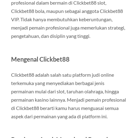
profesional dalam bermain di Clickbet88 slot,
Clickbet88 bola, maupun sebagai anggota Clickbet88
VIP. Tidak hanya membutuhkan keberuntungan,
menjadi pemain profesional juga memerlukan strategi,
pengetahuan, dan disiplin yang tinggi.
Mengenal Clickbet88
Clickbet88 adalah salah satu platform judi online
terkemuka yang menyediakan berbagai jenis
permainan mulai dari slot, taruhan olahraga, hingga
permainan kasino lainnya. Menjadi pemain profesional
di Clickbet88 berarti kamu harus menguasai semua
aspek dari permainan yang ada di platform ini.