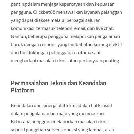
penting dalam menjaga kepercayaan dan kepuasan
pengguna. Clickbet88 menawarkan layanan pelanggan
yang dapat diakses melalui berbagai saluran
komunikasi, termasuk telepon, email, dan live chat.
Namun, beberapa pengguna melaporkan pengalaman
buruk dengan respons yang lambat atau kurang efektif
dari tim dukungan pelanggan, terutama saat
menghadapi masalah teknis atau pertanyaan penting.
Permasalahan Teknis dan Keandalan
Platform
Keandalan dan kinerja platform adalah hal krusial
dalam pengalaman bermain yang memuaskan.
Beberapa pengguna melaporkan masalah teknis
seperti gangguan server, koneksi yang lambat, atau