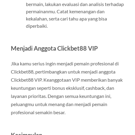
bermain, lakukan evaluasi dan analisis terhadap
permainanmu. Catat kemenangan dan
kekalahan, serta cari tahu apa yang bisa
diperbaiki.
Menjadi Anggota Clickbet88 VIP
Jika kamu serius ingin menjadi pemain profesional di
Clickbet88, pertimbangkan untuk menjadi anggota
Clickbet88 VIP. Keanggotaan VIP memberikan banyak
keuntungan seperti bonus eksklusif, cashback, dan
layanan prioritas. Dengan semua keuntungan ini,
peluangmu untuk menang dan menjadi pemain
profesional semakin besar.
Kesimpulan