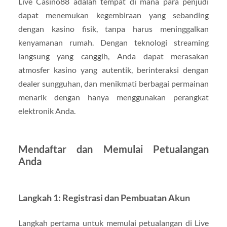
Live Casino88 adalah tempat di mana para penjudi
dapat menemukan kegembiraan yang sebanding
dengan kasino fisik, tanpa harus meninggalkan
kenyamanan rumah. Dengan teknologi streaming
langsung yang canggih, Anda dapat merasakan
atmosfer kasino yang autentik, berinteraksi dengan
dealer sungguhan, dan menikmati berbagai permainan
menarik dengan hanya menggunakan perangkat
elektronik Anda.
Mendaftar dan Memulai Petualangan
Anda
Langkah 1: Registrasi dan Pembuatan Akun
Langkah pertama untuk memulai petualangan di Live