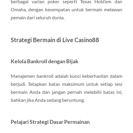
berbagai varian poker seperti Texas Hold’em dan
Omaha, dengan kesempatan untuk bermain melawan
pemain dari seluruh dunia.
Strategi Bermain di Live Casino88
Kelola Bankroll dengan Bijak
Manajemen bankroll adalah kunci keberhasilan dalam
berjudi. Tetapkan batas maksimum untuk setiap sesi
bermain Anda dan jangan pernah melebihi batas ini,
bahkan jika Anda sedang beruntung.
Pelajari Strategi Dasar Permainan