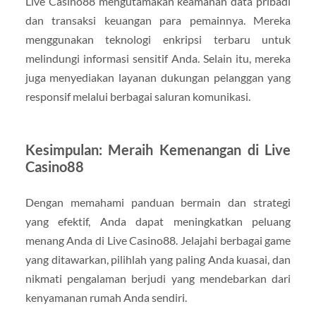
Live Casino88 mengutamakan keamanan data pribadi
dan transaksi keuangan para pemainnya. Mereka
menggunakan teknologi enkripsi terbaru untuk
melindungi informasi sensitif Anda. Selain itu, mereka
juga menyediakan layanan dukungan pelanggan yang
responsif melalui berbagai saluran komunikasi.
Kesimpulan: Meraih Kemenangan di Live
Casino88
Dengan memahami panduan bermain dan strategi
yang efektif, Anda dapat meningkatkan peluang
menang Anda di Live Casino88. Jelajahi berbagai game
yang ditawarkan, pilihlah yang paling Anda kuasai, dan
nikmati pengalaman berjudi yang mendebarkan dari
kenyamanan rumah Anda sendiri.