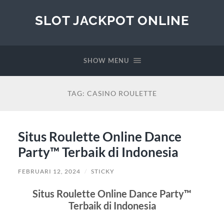
SLOT JACKPOT ONLINE
SHOW MENU
TAG:
CASINO ROULETTE
Situs Roulette Online Dance
Party™ Terbaik di Indonesia
FEBRUARI 12, 2024
/
STICKY
Situs Roulette Online Dance Party™
Terbaik di Indonesia