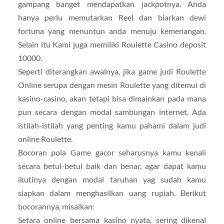
gampang banget mendapatkan jackpotnya. Anda
hanya perlu memutarkan Reel dan biarkan dewi
fortuna yang menuntun anda menuju kemenangan.
Selain itu Kami juga memiliki Roulette Casino deposit
10000.
Seperti diterangkan awalnya, jika game judi Roulette
Online serupa dengan mesin Roulette yang ditemui di
kasino-casino, akan tetapi bisa dimainkan pada mana
pun secara dengan modal sambungan internet. Ada
istilah-istilah yang penting kamu pahami dalam judi
online Roulette.
Bocoran pola Game gacor seharusnya kamu kenali
secara betul-betul baik dan benar, agar dapat kamu
ikutinya dengan modal taruhan yag sudah kamu
siapkan dalam menghasilkan uang rupiah. Berikut
bocorannya, misalkan:
Setara online bersama kasino nyata, sering dikenal