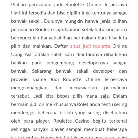
Pilihan permainan judi Roulette Online Terpercaya
Hari Ini tersedia dan bisa dipilih juga tentunya sangat
banyak sekali. Dulunya mungkin hanya jenis pilihan
permainan Roulette saja. Namun setelah itu kini justru
bermunculan banyak pilihan permainan baru bisa kita
pilih dan mainkan. Daftar
situs judi roulette
Online
Uang Asli adalah salah satu diantaranya dihadirkan
bahkan para pengembang developernya sangat
banyak. Sekarang banyak sekali developer dan
provider Game Judi Roulette Online Terpercaya
mengembangkan dan menawarkan permainan
tersebut. Jadi kita bebas pilih mana saja. Dalam
bermain judi online khususnya Rolet anda tentu sering
mendengar beberapa istilah yang sering disebutkan
oleh para player. Roulette Casino begitu terkenal
sehingga banyak player sampai membuat beberapa
istilah untuk Game ini. Untuk anda yang baru ingin