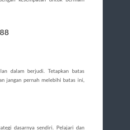
o88
lan dalam berjudi. Tetapkan batas
 jangan pernah melebihi batas ini,
ategi dasarnya sendiri. Pelajari dan