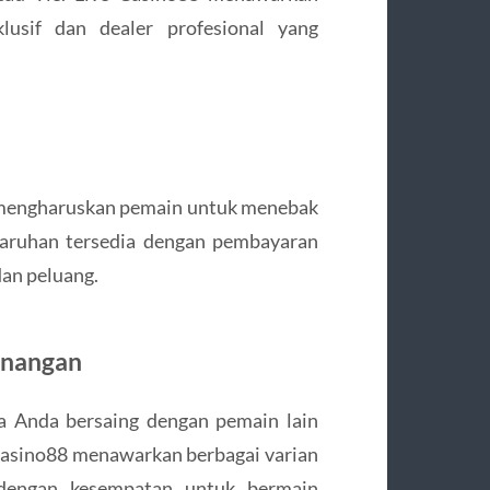
lusif dan dealer profesional yang
g mengharuskan pemain untuk menebak
 taruhan tersedia dengan pembayaran
dan peluang.
enangan
a Anda bersaing dengan pemain lain
Casino88 menawarkan berbagai varian
dengan kesempatan untuk bermain