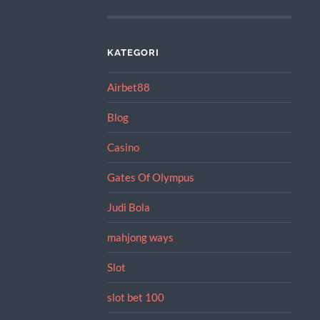
KATEGORI
Airbet88
Blog
Casino
Gates Of Olympus
Judi Bola
mahjong ways
Slot
slot bet 100