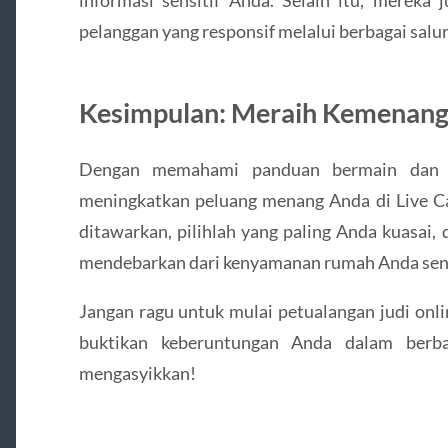
pelanggan yang responsif melalui berbagai salu
Kesimpulan: Meraih Kemenanga
Dengan memahami panduan bermain dan st
meningkatkan peluang menang Anda di Live Ca
ditawarkan, pilihlah yang paling Anda kuasai,
mendebarkan dari kenyamanan rumah Anda send
Jangan ragu untuk mulai petualangan judi onli
buktikan keberuntungan Anda dalam berb
mengasyikkan!