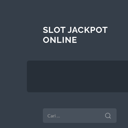
SLOT JACKPOT
ONLINE
CARI
UNTUK: