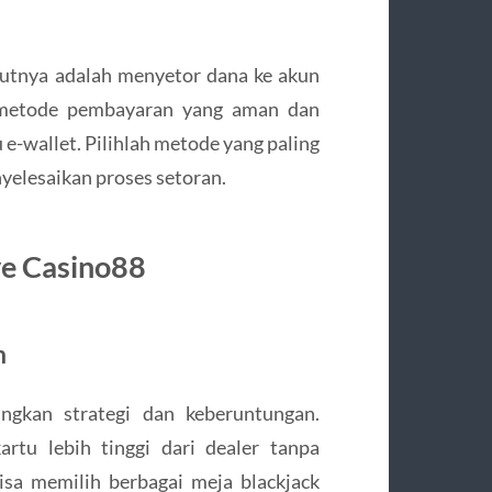
njutnya adalah menyetor dana ke akun
 metode pembayaran yang aman dan
u e-wallet. Pilihlah metode yang paling
nyelesaikan proses setoran.
ve Casino88
n
ngkan strategi dan keberuntungan.
rtu lebih tinggi dari dealer tanpa
isa memilih berbagai meja blackjack