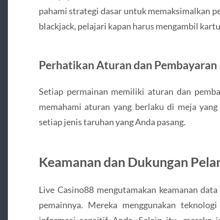
pahami strategi dasar untuk memaksimalkan p
blackjack, pelajari kapan harus mengambil kart
Perhatikan Aturan dan Pembayaran
Setiap permainan memiliki aturan dan pemba
memahami aturan yang berlaku di meja yang 
setiap jenis taruhan yang Anda pasang.
Keamanan dan Dukungan Pela
Live Casino88 mengutamakan keamanan data p
pemainnya. Mereka menggunakan teknologi 
informasi sensitif Anda. Selain itu, mereka