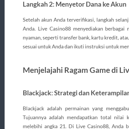
Langkah 2: Menyetor Dana ke Akun
Setelah akun Anda terverifikasi, langkah sela
Anda. Live Casino88 menyediakan berbagai
nyaman, seperti transfer bank, kartu kredit, ata
sesuai untuk Anda dan ikuti instruksi untuk me
Menjelajahi Ragam Game di Li
Blackjack: Strategi dan Keterampila
Blackjack adalah permainan yang menggabu
Tujuannya adalah mendapatkan total nilai ka
melebihi angka 21. Di Live Casino88, Anda b