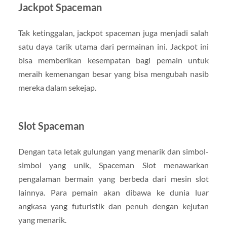
Jackpot Spaceman
Tak ketinggalan, jackpot spaceman juga menjadi salah
satu daya tarik utama dari permainan ini. Jackpot ini
bisa memberikan kesempatan bagi pemain untuk
meraih kemenangan besar yang bisa mengubah nasib
mereka dalam sekejap.
Slot Spaceman
Dengan tata letak gulungan yang menarik dan simbol-
simbol yang unik, Spaceman Slot menawarkan
pengalaman bermain yang berbeda dari mesin slot
lainnya. Para pemain akan dibawa ke dunia luar
angkasa yang futuristik dan penuh dengan kejutan
yang menarik.