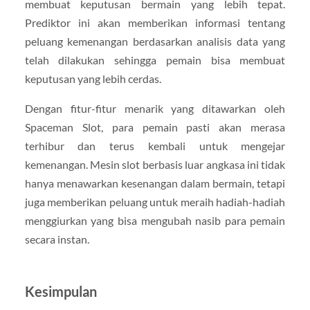
membuat keputusan bermain yang lebih tepat.
Prediktor ini akan memberikan informasi tentang
peluang kemenangan berdasarkan analisis data yang
telah dilakukan sehingga pemain bisa membuat
keputusan yang lebih cerdas.
Dengan fitur-fitur menarik yang ditawarkan oleh
Spaceman Slot, para pemain pasti akan merasa
terhibur dan terus kembali untuk mengejar
kemenangan. Mesin slot berbasis luar angkasa ini tidak
hanya menawarkan kesenangan dalam bermain, tetapi
juga memberikan peluang untuk meraih hadiah-hadiah
menggiurkan yang bisa mengubah nasib para pemain
secara instan.
Kesimpulan