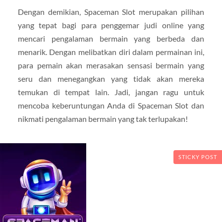
Dengan demikian, Spaceman Slot merupakan pilihan
yang tepat bagi para penggemar judi online yang
mencari pengalaman bermain yang berbeda dan
menarik. Dengan melibatkan diri dalam permainan ini,
para pemain akan merasakan sensasi bermain yang
seru dan menegangkan yang tidak akan mereka
temukan di tempat lain. Jadi, jangan ragu untuk
mencoba keberuntungan Anda di Spaceman Slot dan
nikmati pengalaman bermain yang tak terlupakan!
STICKY POST