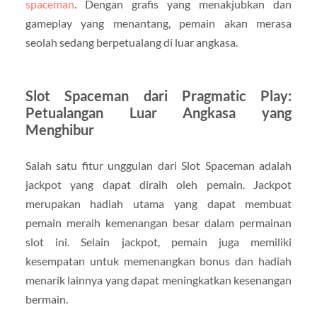
spaceman
. Dengan grafis yang menakjubkan dan
gameplay yang menantang, pemain akan merasa
seolah sedang berpetualang di luar angkasa.
Slot Spaceman dari Pragmatic Play:
Petualangan Luar Angkasa yang
Menghibur
Salah satu fitur unggulan dari Slot Spaceman adalah
jackpot yang dapat diraih oleh pemain. Jackpot
merupakan hadiah utama yang dapat membuat
pemain meraih kemenangan besar dalam permainan
slot ini. Selain jackpot, pemain juga memiliki
kesempatan untuk memenangkan bonus dan hadiah
menarik lainnya yang dapat meningkatkan kesenangan
bermain.