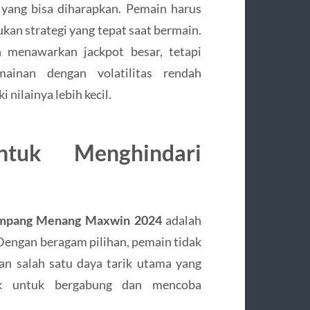
yang bisa diharapkan. Pemain harus
kan strategi yang tepat saat bermain.
n menawarkan jackpot besar, tetapi
ainan dengan volatilitas rendah
nilainya lebih kecil.
tuk Menghindari
ampang Menang Maxwin 2024
adalah
Dengan beragam pilihan, pemain tidak
an salah satu daya tarik utama yang
ik untuk bergabung dan mencoba