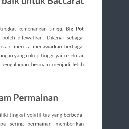
baik untuk Baccarat
tingkat kemenangan tinggi,
Big Pot
boleh dilewatkan. Dikenal sebagai
jubkan, mereka menawarkan berbagai
ngan yang cukup tinggi, yaitu sekitar
, pengalaman bermain menjadi lebih
lam Permainan
iki tingkat volatilitas yang berbeda-
rapa sering permainan memberikan