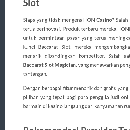
Slot
Siapa yang tidak mengenal
ION Casino
? Salah
terus berinovasi. Produk terbaru mereka,
IONB
untuk permintaan pasar yang terus meningk
kunci Baccarat Slot, mereka mengembangka
menarik dibandingkan kompetitor. Salah s
Baccarat Slot Magician
, yang menawarkan pen
tantangan.
Dengan berbagai fitur menarik dan grafis yan
pilihan yang tepat bagi para penggila judi on
bermain di kasino langsung dari kenyamanan ru