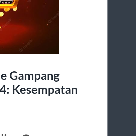
ne Gampang
4: Kesempatan