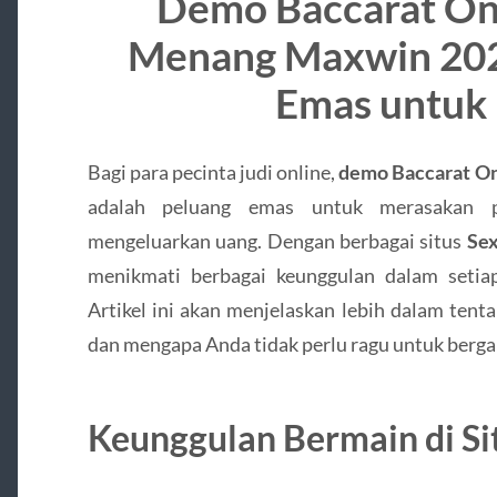
Demo Baccarat On
Menang Maxwin 20
Emas untuk
Bagi para pecinta judi online,
demo Baccarat O
adalah peluang emas untuk merasakan 
mengeluarkan uang. Dengan berbagai situs
Sex
menikmati berbagai keunggulan dalam setia
Artikel ini akan menjelaskan lebih dalam tenta
dan mengapa Anda tidak perlu ragu untuk berg
Keunggulan Bermain di Si