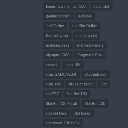
bonus new member 100
gadunslot
gadunslot login
judi bola
Judi Online
Judi Slot Online
link slot gacor
mahjong slot
mahjong ways
mahjong ways 2
olympus 1000
Pragmatic Play
sbobet
sbobet88
situs GADUNSLOT
situs judi bola
situs slot
situs slot gacor
Slot
slot777
Slot Bet 100
Slot Bet 100 Perak
Slot Bet 200
slot bet kecil
slot bonus
slot bonus 100 to 3x