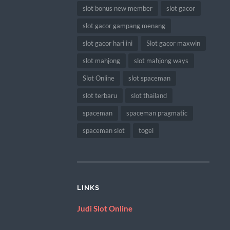
slot bonus new member
slot gacor
slot gacor gampang menang
slot gacor hari ini
Slot gacor maxwin
slot mahjong
slot mahjong ways
Slot Online
slot spaceman
slot terbaru
slot thailand
spaceman
spaceman pragmatic
spaceman slot
togel
LINKS
Judi Slot Online