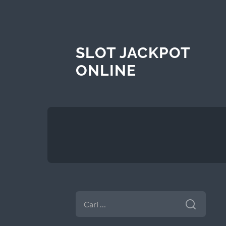
SLOT JACKPOT
ONLINE
CARI
UNTUK: