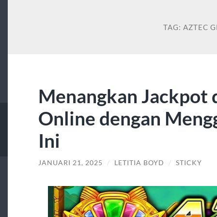
TAG:
AZTEC 
Menangkan Jackpot d
Online dengan Meng
Ini
JANUARI 21, 2025
/
LETITIA BOYD
/
STICKY