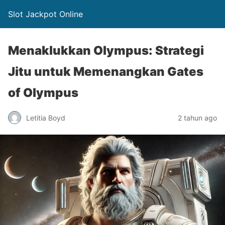
Slot Jackpot Online
Menaklukkan Olympus: Strategi
Jitu untuk Memenangkan Gates
of Olympus
Letitia Boyd
2 tahun ago